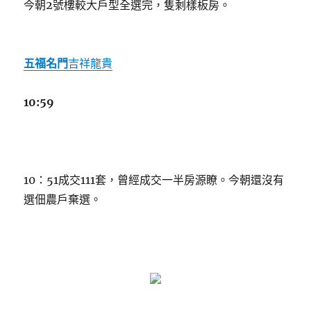
今朝2號樓較大戶型全選完，隻剩樣板房。
五福名門
吉祥龍貴
10:59
10：51成交111套，曾經成交一半房源瞭。今朝還沒有
選佃農戶棄選。