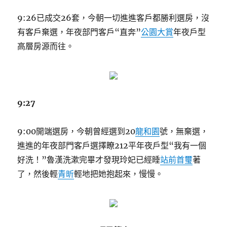
9:26已成交26套，今朝一切進進客戶都勝利選房，沒
有客戶棄選，年夜部門客戶“直奔”
公園大賞
年夜戶型
高層房源而往。
9:27
9:00開端選房，今朝曾經選到20
龍和園
號，無棄選，
進進的年夜部門客戶選擇瞭212平年夜戶型“我有一個
好洗！”魯漢洗漱完畢才發現玲妃已經睡
站前首璽
著
了，然後輕
青昕
輕地把她抱起來，慢慢。