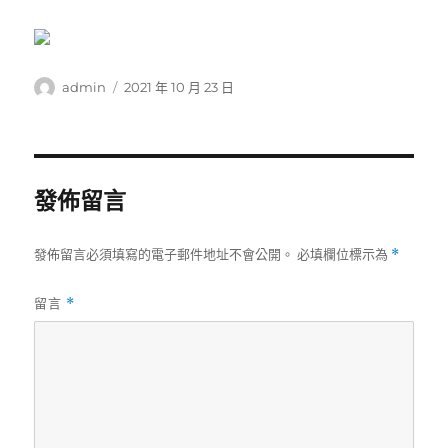
作
發
admin
2021 年 10 月 23 日
者
佈
日
期:
發佈留言
發佈留言必須填寫的電子郵件地址不會公開。
必填欄位標示為
*
留言
*