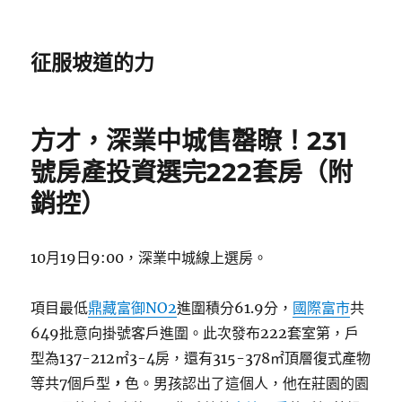
征服坡道的力
方才，深業中城售罄瞭！231
號房產投資選完222套房（附
銷控）
10月19日9:00，深業中城線上選房。
項目最低
鼎藏富御NO2
進圍積分61.9分，
國際富市
共
649批意向掛號客戶進圍。此次發布222套室第，戶
型為137-212㎡3-4房，還有315-378㎡頂層復式產物
等共7個戶型
，
色。男孩認出了這個人，他在莊園的園