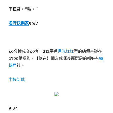
不正常。“哦。”
名軒快樂家
9:47
40分鐘成交40套，212平戶
月光樺樺
型的總價基礎在
2700萬擺佈，【傢在】網友感嘆後面選房的都好有
鐿
崍居
錢。
中壢新城
9:32