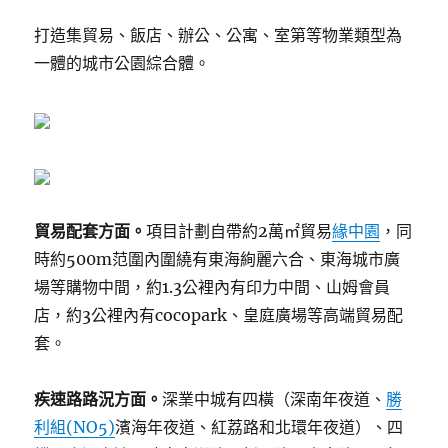
打造集貿易、飯店、辦公、公寓、室第等物業類型為
一體的城市公園綜合體。
貿易配套方面。
項目計劃自帶約2萬㎡貿易
緣中園
，同
時約500m范圍內圍繞有東海絢麗六合、東海城市廣
場等購物中間，約1.3公裡內有印力中間、山姆會員
店，約3公裡內有cocopark、皇庭廣場等高端貿易配
套。
疾速路路況方面。
深業中城有四橫（深南年夜道、
勝
利組(NO5)
濱海年夜道、紅荔路和北環年夜道）、四