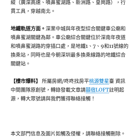
縱（廣深高速、噴鼻蜜湖路、新洲路、皇崗路），行
貫工具，穿越南北。
地鐵軌道方面。
深業中城與年夜型綜合關鍵車公廟和
噴鼻蜜湖關鍵為鄰。車公廟綜合關鍵位於深南年夜道
和噴鼻蜜湖路的穿插口處，是地鐵1、7、9和11號線的
換乘站，同時也是今朝深圳最多換乘線路的地鐵綜合
關鍵站。
【樓市爆料】
所屬房網/咚咚找房平
桃源雙星
臺 資訊
中間團隊原創號，轉錄發載文章請
囍宿LOFT
註明起
源，轉大眾號請與我們獲得聯絡接觸！
本文部門信息及圖片如觸及侵權，請聯絡接觸刪除。