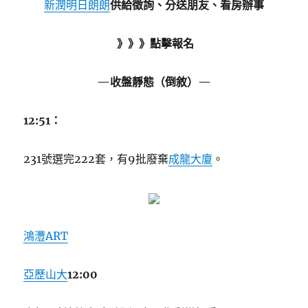
新潤明日朗朗
供給徵詢、分送朋友、看房辦事
》》》點擊報名
—收盤靜態（倒敘）—
12:51：
231號選完222套，有9批廢棄
成龍大廈
。
鴻灃ART
亞歷山大
12:00