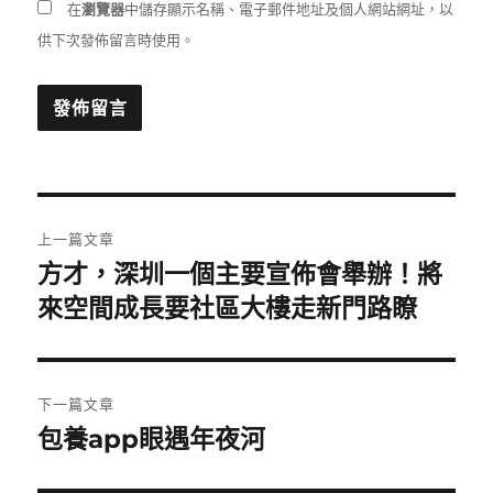
在
瀏覽器
中儲存顯示名稱、電子郵件地址及個人網站網址，以
供下次發佈留言時使用。
文
上一篇文章
章
方才，深圳一個主要宣佈會舉辦！將
上
一
來空間成長要社區大樓走新門路瞭
導
篇
覽
文
章:
下一篇文章
包養app眼遇年夜河
下
一