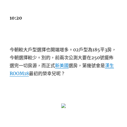
10:20
今朝較大戶型選擇也開端增多。02戶型為185平3房，
今朝選擇較少。別的，前兩次公測大要在250號擺佈
選完一切房源，而正式
新美國
選房，第幾號會是
漢生
ROOM18
最初的榮幸兒呢？