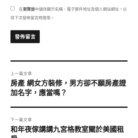
在
瀏覽器
中儲存顯示名稱、電子郵件地址及個人網站網址，以
供下次發佈留言時使用。
文
上一篇文章
章
房產 網女方裝修，男方卻不願房產證
上
一
加名字，應當嗎？
導
篇
覽
文
章:
下一篇文章
和年夜傢講講九宮格教室關於美國租
下
一