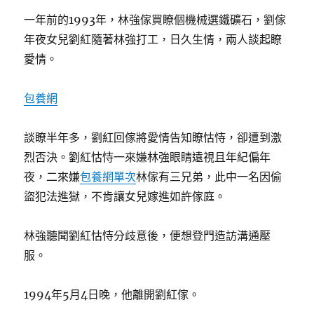
一年前的1993年，林強傢買瞭個機械選鐵礦石，劉傢
年夜女兒劉紅隨著林強打工，日久生情，兩人談起瞭
愛情。
包養網
談瞭半年多，劉紅回傢將愛情告知瞭怙恃，卻遭到激
烈否決。劉紅怙恃一來嫌林強眼睛遠視且年紀偏年
夜，二來嫌
包養網單次
林傢有三兄弟，此中一名因偷
盜犯法進獄，不肯讓女兒嫁進如許傢庭。
林強聽聞劉紅怙恃分歧意後，便想登門造訪溝通壓
服。
1994年5月4日晚，他離開劉紅傢。