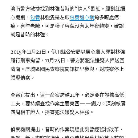
濟南警方敏捷找到林強昔時的“情人”劉紅。經劉紅細
心識別，
包養
林強隻是左眼
包養甜心網
角多瞭處疤
痕，有些老瞭，可是樣子容貌沒有太年夜轉變，確認
就是昔時的林強。
2015年11月21日，伊川縣公安局以居心殺人罪對林強
履行刑事拘留，11月24日，警方將犯法嫌疑人押送回
濟南。歷城區國民查察院聞訊提早參與，對該案停止
領導偵察。
查察官提出，這一命案跨越21年，必定要在證據高低
工夫，要持續查找作案主要東西——鍘刀。深刻核實
四周相干證人，提審犯法嫌疑人林強。
偵察機關提出，昔時的作案現場此刻曾經舊村改革，