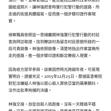
渙然一新。查察官指出，能否能找出舊村改革以前的
圖紙或照片，讓林強把昔時實行犯警行動的道路、所
走過的街道具體描寫，從而進一個步驟印證作案現
實。
偵察職員依照這一思緒離開林強實行犯警行動的村莊
查詢拜訪取證，找到瞭該村為留念村莊原貌所錄的一
段可貴錄像。林強依照錄像，清楚地指出作案當晚所
走的道路，進一個步驟印證和斷定瞭殺人現實。
因為檢方提早參與，該案固然時光跨越年夜，可是現
實明白，證據充足。2015年12月25日，歷城區查察院
對犯法嫌疑人林強以居心殺人罪依亞當的蘋果顫抖。
法作出批準拘捕的決議。
林強交接，自從自殺人逃跑後，沒有一天睡過平穩