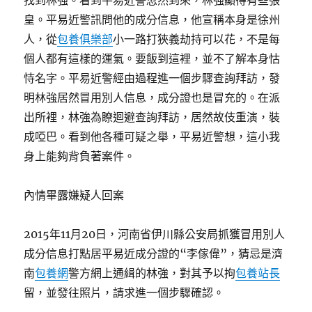
找到林強。看到平易近警忽然到來，林強顯得有些張
皇。平易近警訊問他的成分信息，他宣稱本身是徐州
人，從
包養俱樂部
小一路打狹義劫持可以花，不是每
個人都有這樣的運氣。要飯到這裡，並不了解本身怙
恃名字。平易近警經由過程進一個步驟查詢拜訪，發
明林強居然冒用別人信息，成分證也是冒充的。在派
出所裡，林強為瞭迴避查詢拜訪，居然故伎重演，裝
成啞巴。看到他各種可疑之舉，平易近警想，這小我
身上能夠背負著案件。
內情畢露嫌疑人回案
2015年11月20日，河南省伊川縣公安局抓獲冒用別人
成分信息打點居平易近成分證的“李傢偉”，猜忌是濟
南
包養網
警方網上通緝的林強，對其予以拘
包養站長
留，並發往照片，請求進一個步驟確認。