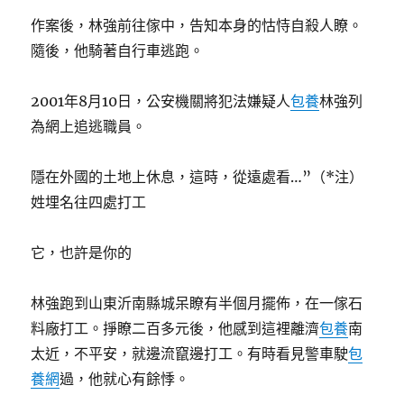
作案後，林強前往傢中，告知本身的怙恃自殺人瞭。
隨後，他騎著自行車逃跑。
2001年8月10日，公安機關將犯法嫌疑人
包養
林強列
為網上追逃職員。
隱在外國的土地上休息，這時，從遠處看…”（*注）
姓埋名往四處打工
它，也許是你的
林強跑到山東沂南縣城呆瞭有半個月擺佈，在一傢石
料廠打工。掙瞭二百多元後，他感到這裡離濟
包養
南
太近，不平安，就邊流竄邊打工。有時看見警車駛
包
養網
過，他就心有餘悸。