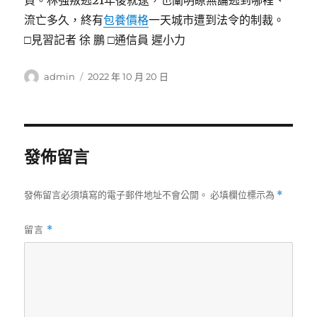
負。林強叛逃21年後就逮，也闡明瞭無論逃到哪裡、
流亡多久，終有
包養價格
一天城市遭到法令的制裁。
□見習記者 徐 鵬 □通信員 遲小力
作
發
admin
2022 年 10 月 20 日
者
佈
日
期:
發佈留言
發佈留言必須填寫的電子郵件地址不會公開。
必填欄位標示為
*
留言
*