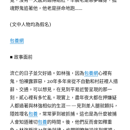
覺，沒有一天感到過得結壯，早晨老是惡夢纏身，孤
魂野鬼追著他，他老是拼命地跑……
(文中人物均為假名)
包養網
■ 故事面前
流亡的日子並欠好過。如林強，因為
包養網
心裡有
鬼，怕裸露罪惡，20年多年來從不自動和村莊裡人措
辭、交通。可以想見，在見到平易近警呈現的那一
刻，貳心裡有多忙亂。現實上，盡年夜大都在押嫌疑
人都過著與林強相似的生涯——見到差人腿就顫抖，
隱姓埋名
包養
，常常夢到被抓捕。這也是為什麼被捕
人會知道確切
包養
的時間。後，他們反而會如釋重