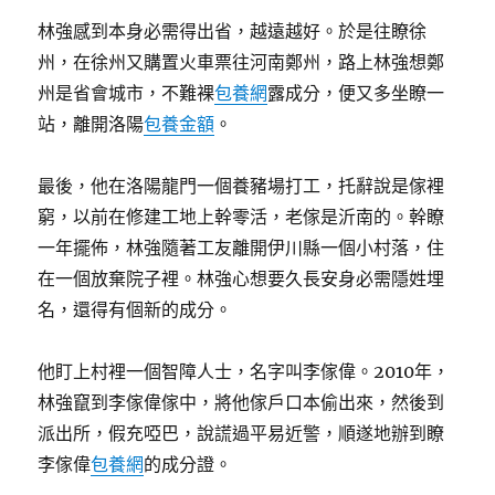
林強感到本身必需得出省，越遠越好。於是往瞭徐
州，在徐州又購置火車票往河南鄭州，路上林強想鄭
州是省會城市，不難裸
包養網
露成分，便又多坐瞭一
站，離開洛陽
包養金額
。
最後，他在洛陽龍門一個養豬場打工，托辭說是傢裡
窮，以前在修建工地上幹零活，老傢是沂南的。幹瞭
一年擺佈，林強隨著工友離開伊川縣一個小村落，住
在一個放棄院子裡。林強心想要久長安身必需隱姓埋
名，還得有個新的成分。
他盯上村裡一個智障人士，名字叫李傢偉。2010年，
林強竄到李傢偉傢中，將他傢戶口本偷出來，然後到
派出所，假充啞巴，說謊過平易近警，順遂地辦到瞭
李傢偉
包養網
的成分證。