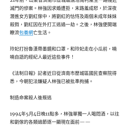
21年前，山東省濟南市歷城區唐冶南村產生一路幾近
滅門的慘案。林強因求婚遭拒，末路羞成怒，於深夜
潛進女方劉紅傢中，將劉紅的怙恃及兩個未成年妹妹
殺戮，劉紅因在外打工逃過一劫。之後，林強便開端
瞭流
包養網
亡生活。
玲妃打扮魯漢帶墨鏡和口罩，和玲妃走在小瓜前，喃
喃自語的經紀人最近這些事件！
《法制日報》記者近日從濟南市歷城區國民查察院得
悉，今朝犯法嫌疑人林強已被批準拘捕。
制造命案殺人後叛逃
1994年5月4日晚11點多，林強單獨一人喝悶酒，以往
和劉傢的各類過節逐一顯現在面前——