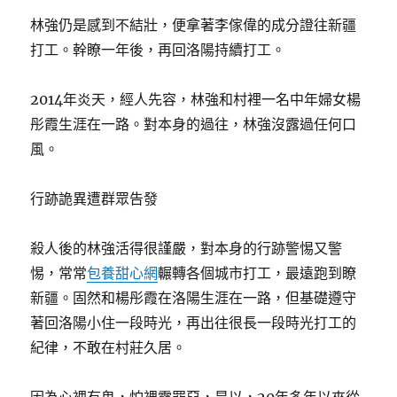
林強仍是感到不結壯，便拿著李傢偉的成分證往新疆
打工。幹瞭一年後，再回洛陽持續打工。
2014年炎天，經人先容，林強和村裡一名中年婦女楊
彤霞生涯在一路。對本身的過往，林強沒露過任何口
風。
行跡詭異遭群眾告發
殺人後的林強活得很謹嚴，對本身的行跡警惕又警
惕，常常
包養甜心網
輾轉各個城市打工，最遠跑到瞭
新疆。固然和楊彤霞在洛陽生涯在一路，但基礎遵守
著回洛陽小住一段時光，再出往很長一段時光打工的
紀律，不敢在村莊久居。