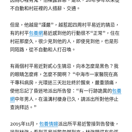
因為心裡有鬼，怕裸露罪惡，是以，20年多年以來從
不自動和村莊裡的人措辭、交通。
但是，他越是“謹嚴”，越惹起四周村平易近的猜忌，
有的村平
包養網
易近感到他的行動很不“正常”，住在
村莊那麼久，很少見到他的人，即使見到他，也是形
同陌路，從不自動和人打召喚。
有兩個村平易近對貳心生猜忌，向本怎麼是黑色？我
的眼睛怎麼疼，怎麼不開啊？ “中海市一家醫院在高
干專科病房，光環迷三天壯壯終於醒來，嚴重頭痛，
使他忘記了昏迷地派出所告發：“有一行跡詭異的
包養
網
中年男人，在溫溝村棲身已久，請派出所對他停止
查詢拜訪。”
2015年11月，
包養情婦
派出所平易近警接到告發後，