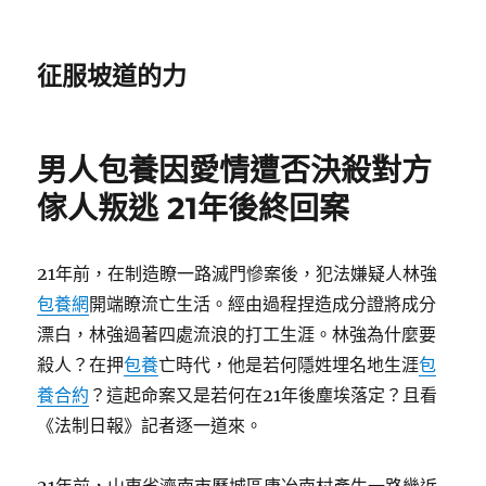
征服坡道的力
男人包養因愛情遭否決殺對方
傢人叛逃 21年後終回案
21年前，在制造瞭一路滅門慘案後，犯法嫌疑人林強
包養網
開端瞭流亡生活。經由過程捏造成分證將成分
漂白，林強過著四處流浪的打工生涯。林強為什麼要
殺人？在押
包養
亡時代，他是若何隱姓埋名地生涯
包
養合約
？這起命案又是若何在21年後塵埃落定？且看
《法制日報》記者逐一道來。