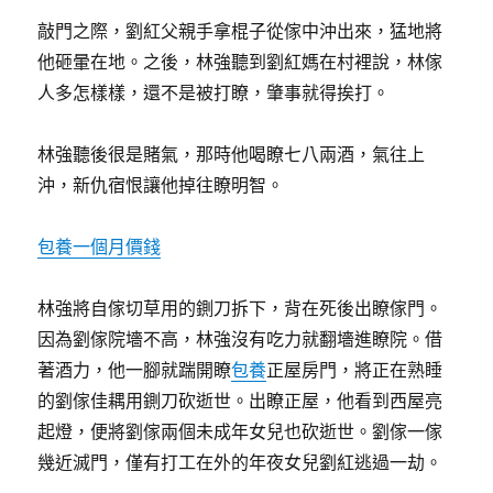
敲門之際，劉紅父親手拿棍子從傢中沖出來，猛地將
他砸暈在地。之後，林強聽到劉紅媽在村裡說，林傢
人多怎樣樣，還不是被打瞭，肇事就得挨打。
林強聽後很是賭氣，那時他喝瞭七八兩酒，氣往上
沖，新仇宿恨讓他掉往瞭明智。
包養一個月價錢
林強將自傢切草用的鍘刀拆下，背在死後出瞭傢門。
因為劉傢院墻不高，林強沒有吃力就翻墻進瞭院。借
著酒力，他一腳就踹開瞭
包養
正屋房門，將正在熟睡
的劉傢佳耦用鍘刀砍逝世。出瞭正屋，他看到西屋亮
起燈，便將劉傢兩個未成年女兒也砍逝世。劉傢一傢
幾近滅門，僅有打工在外的年夜女兒劉紅逃過一劫。