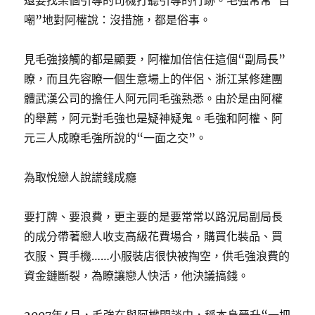
還要找某個引導的司機打聽引導的行跡。毛強常常“自
嘲”地對阿權說：沒措施，都是俗事。
見毛強接觸的都是顯要，阿權加倍信任這個“副局長”
瞭，而且先容瞭一個生意場上的伴侶、浙江某修建團
體武漢公司的擔任人阿元同毛強熟悉。由於是由阿權
的舉薦，阿元對毛強也是疑神疑鬼。毛強和阿權、阿
元三人成瞭毛強所說的“一面之交”。
為取悅戀人說謊錢成癮
要打牌、要浪費，更主要的是要常常以路況局副局長
的成分帶著戀人收支高級花費場合，購買化裝品、買
衣服、買手機……小服裝店很快被掏空，供毛強浪費的
資金鏈斷裂，為瞭讓戀人快活，他決議搞錢。