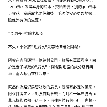
天，月薪1500元包吃包住。他從進貨款裡每月收入
1200元，說是本身的薪水，交給老婆，別的300元本
身零花。說謊取老婆信賴後，毛強便安心勇敢地過上
瞭傢外有傢的生涯。
“副局長”進瞭老板圈
不久，小鄧將“毛局長”先容給瞭老公阿權。
阿權在宜昌運營一傢建材公司，擁稀有萬萬資產。由
於是妻子舉薦的“局長”，阿權對毛強的成分沒有猜
忌，兩人頻仍來往起來。
既然作為路況局管財政的局長，就得有必定的風采。
阿權打牌差人，毛強自動參戰。而阿權一早晨勝負10
萬元擺佈眼都不眨一下，毛強固然有個小店，也禁不