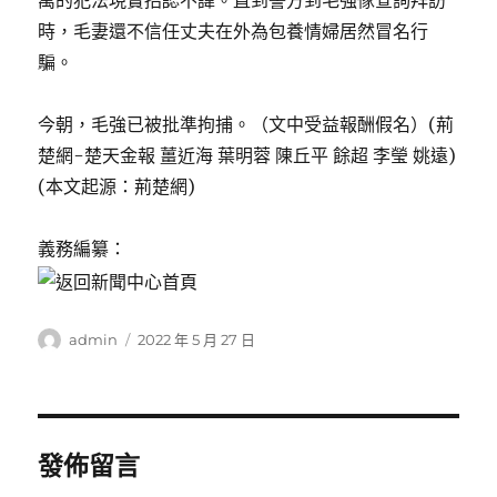
萬的犯法現實招認不諱。直到警方到毛強傢查詢拜訪
時，毛妻還不信任丈夫在外為包養情婦居然冒名行
騙。
今朝，毛強已被批準拘捕。（文中受益報酬假名）(荊
楚網-楚天金報 薑近海 葉明蓉 陳丘平 餘超 李瑩 姚遠)
(本文起源：荊楚網)
義務編纂：
作
發
admin
2022 年 5 月 27 日
者
佈
日
期:
發佈留言