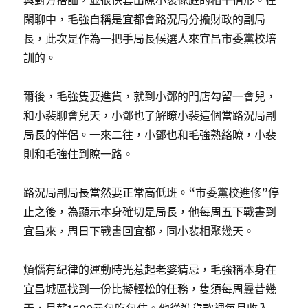
與對方搭訕，並很快套出瞭小裴傢庭的相干情形。在
閑聊中，毛強自稱是宜都會路況局分擔財政的副局
長，此次是作為一把手局長候選人來宜昌市委黨校培
訓的。
爾後，毛強隻要進貨，就到小鄧的門店勾留一會兒，
和小裴聊會兒天，小鄧也了解瞭小裴這個當路況局副
局長的伴侶。一來二往，小鄧也和毛強熟絡瞭，小裴
則和毛強住到瞭一路。
路況局副局長當然要正常高低班。“市委黨校進修”停
止之後，為顯示本身確切是局長，他每周五下戰書到
宜昌來，周日下戰書回宜都，同小裴相聚幾天。
煩惱有紀律的運動時光惹起老婆猜忌，毛強稱本身在
宜昌城區找到一份比擬輕松的任務，隻須每周曩昔幾