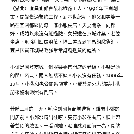
毛強40多歲，個頭一米七幾，身材略顯發福。他原是
（湖北）宜昌宜都會某棉織廠工人，1996年下崗創
業，開端做過裝飾工程，到本世紀初，他又和老婆一
路在宜國都區開瞭一傢小服裝店。夫妻關系一向都
好，成婚以來沒有紅過臉。女兒遠在京城肄業，老婆
坐店，毛強則四處浪蕩，隔三差五到宜昌組織貨源，
宜昌國貿商城是毛強常常幫襯進貨的處所。
小鄧是國貿商城一個服裝零售門店的老板，小裴是她
的閨中密友，兩人無話不談。小裴沒有任務，2006年
10月，小裴和老公關系嚴重，小鄧於是死力約請小裴
前來協助她照看門店。
昔時11月的一天，毛強到國貿商城進貨，離開小鄧的
門店前。小鄧那時出往瞭，隻有小裴在看店，臉上帶
著愁悶的臉色。一看到她，毛強感到面前一亮，開端