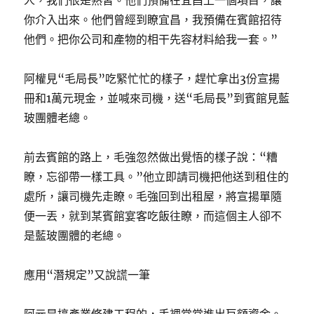
人，我們很是熟習。他們預備在宜昌上一個項目，讓
你介入出來。他們曾經到瞭宜昌，我預備在賓館招待
他們。把你公司和產物的相干先容材料給我一套。”
阿權見“毛局長”吃緊忙忙的樣子，趕忙拿出3份宣揚
冊和1萬元現金，並喊來司機，送“毛局長”到賓館見藍
玻團體老總。
前去賓館的路上，毛強忽然做出覺悟的樣子說：“糟
瞭，忘卻帶一樣工具。”他立即請司機把他送到租住的
處所，讓司機先走瞭。毛強回到出租屋，將宣揚單隨
便一丟，就到某賓館宴客吃飯往瞭，而這個主人卻不
是藍玻團體的老總。
應用“潛規定”又說謊一筆