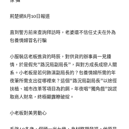
傢 攝
荊楚網8月10日報道
直到警方前來查詢拜訪時，老婆還不信任丈夫在外為
包養情婦冒名行騙
小服裝店老板進貨的時辰，對供貨的辦事員一見鍾
情，於是假充“路況局副局長”，與對方成長成戀人關
系。小老板是若何飾演副局長的？包養情婦所需的年
夜筆所需支出從哪裡來？這個“路況局副局長”以途徑
扶植、城市改革等項目為釣餌，年夜唱“獨角戲”說謊
取商人財帛，終極顯露瞭破綻。
小老板對美男動心