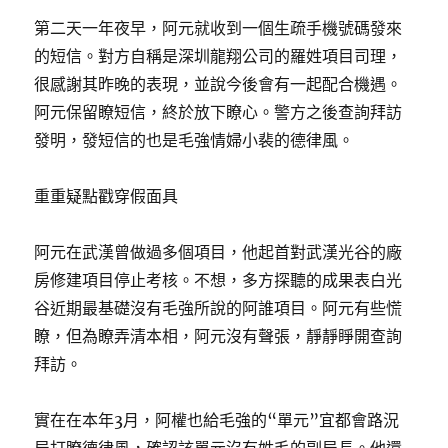
第二天一年夜早，阿元就收到一個生疏手機號碼發來
的短信。對方自稱是深圳龍翔公司的羅姓項目司理，
很感謝其昨晚的表現，並說今後會有一起配合機遇。
阿元保留瞭短信，終於放下瞭心。警方之後查詢拜訪
發明，發短信的也是毛強情婦小裴的德律風。
重重疑點戳穿假面具
阿元在武漢曾做過多個項目，他起首對武漢光谷的廠
房修建項目停止考核。不想，多方探聽的成果表白光
谷近期最基礎沒有毛強所說的阿誰項目。阿元有些慌
瞭，但為瞭弄清本相，阿元沒有聲張，靜靜睜開查詢
拜訪。
實在在本年3月，阿權也給毛強的“單元”宜都會路況