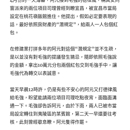
4月份的一天薄暮，阿元接到毛強的德律風，稱其女同
窗派來的兩位項目司理曾經到瞭宜昌，被宜昌市當局
設定在桃花嶺飯館進住。他提出，假如必定要表現的
話，最好依照房財產的“潛規定”，給兩人一人包個紅
包。
在修建業打拼多年的阿元對這個“潛規定”並不生疏，
是以並沒有對毛強的提議發生猜忌，隨即依照毛強說
的金額，拿出10萬元分包兩個紅包交到毛強手中，讓
毛強代為轉交以表誠意。
當天早晨12時許，仍是有些不安心的阿元又打德律風
給毛強，盼望能請兩位項目司理吃點夜宵，面臨面溝
通一下。毛強卻告訴阿元，由於下雨，兩人已被市當
局設定轉住到夷陵區的某賓館，第二天一早還要往考
核，此刻曾經歇息瞭。阿元隻得作罷。