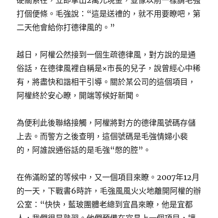
硬關系在，立即拿出2萬元現金，並像以前一樣請毛強
打個便條。毛強說：“這是送禮的，就不用要瞭吧，第
二天他會給你打德律風的。”
越日，阿權公然接到一個生疏德律風，對方說的是通
俗話，在德律風裡自稱是×市長的兒子，說曾經心中稀
有，將盡快和諧相干引導。關於某公司的這個項目，
阿權終於安心瞭，開端等候好新聞。
為便利此後聯絡接觸，阿權將對方的德律風號碼存儲
上去。而警方之後查明，這個號碼是毛強情婦小裴
的，阿誰說通俗話的是毛強“憋的腔”。
在佈滿盼望的等候中，又一個項目來瞭。2007年12月
的一天，下戰書6時許，毛強風風火火地離開阿權的辦
公室：“快快，藍玻團體老總到宜昌來瞭，他是宜都