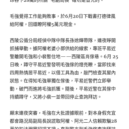
昂吞下28萬的所謂“毛副局長”確切是冒充的。
毛強覺得工作能夠敗事，於6月20日下戰書打德律風
給阿權，回還瞭阿權5萬元現金。
西陵公循分局經偵中隊中隊長孫途輝帶隊，連夜睜開
抓捕舉動。據阿權老婆小鄧供給的線索，專班平易近
警離開毛強和小裴暫住地——西陵區肖傢巷。6月 25
日晚，蹲守平易近警發明毛強傢的燈亮瞭，當即找來
四周熱情居平易近，以借工具為由，敲門檢查其屋內
狀態。在得知毛強單獨在傢後，平易近警們立即舉
動，破門而進將毛強抓獲。隨後，平易近警在其傢中
持續蹲守，又將小裴一並帶回停止查詢拜訪。
顛末連夜突審，毛強在大批證據眼前，對本身假充宜
都會路況局副局長說謊取阿權、阿元二人信賴欺騙28