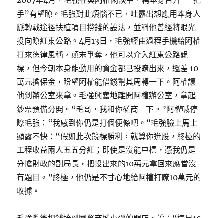
2007年4月，毛強在與阿權閑談中，稱本身晉升“一把
手”有望瞭。毛強對此煩惱不已，吐露出想應用本身人
脈轉戰途徑扶植項目撈錢的設法，並稱他曾經將眼光
投向瞭紅東公路。4月13日，毛強經由過程手機給阿權
打來德律風稱，顛末爭奪，他可以介入紅東公路競
標，但今朝本身能動用的資金都已投瞭出來，還差 10
萬元擔保金，盼望阿權能借錢幫其周轉一下。阿權讓
他到辦公室來拿。毛強興奮地離開阿權辦公室，拿起
鈔票預備分開。“毛哥，我和你磋商一下。”阿權喊停
瞭毛強：“我感到你仍是打個便條吧。”毛強臉上馬上
顯露不快：“假如此次競標勝利，就算你進股，終極的
工程收益兩人五五分紅；即使是沒能中標，憑我仍是
分擔財政的副局長，把投出來的10萬元拿回來應當沒
有題目。”終極，他仍是不甘心地給阿權打瞭10萬元的
收據。