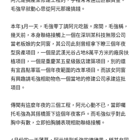
阿元是搞產業修建工程的，手裡常常進出巨額資金。
毛強早就動心思從阿元那邊搞錢。
本年3月一天，毛強零丁請阿元吃飯。席間，毛強稱，
幾天前，本身聯絡接觸上一個在深圳某科技無限公司
當老板娘的女同窗，其公司此刻曾經拿下瞭三個年夜
型房產項目，一個是武漢光谷占地8萬平方米的廠房扶
植項目，一個是重慶某五星級飯店建築項目，別的還
有宜昌點軍區一個年夜範圍的改革項目。而該女同窗
有興趣請毛強相助物色一個當地的修建公司承建這批
項目。
傳聞有這麼年夜的三個工程，阿元心動不已，當即囑
托毛強為其搭橋簽下這個年夜客戶。而毛強似乎對此
胸中有數，立即拍胸脯表現相助聯絡接觸。