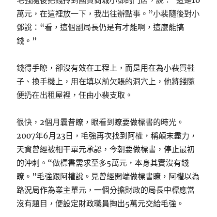
毛強隨後把錢拎到國貿商城小鄧的門店，說：“這是10
萬元，在這裡放一下，我出往辦點事。”小裴隨後對小
鄧說：“看，這個副局長仍是有才能啊，這麼能搞
錢。”
錢得手瞭，卻沒有效在工程上，而是用在為小裴買鞋
子、換手機上，用在填以前欠賬的洞穴上，他將錢隨
便扔在出租屋裡，任由小裴支取。
很快，2個月曩昔瞭，眼看到瞭要做標書的時光。
2007年6月23日，毛強再次找到阿權，稱顛末盡力，
天資曾經被相干單元承認，今朝要做標書，停止最初
的沖刺。“做標書需求至多5萬元，本身其實沒有錢
瞭。”毛強跟阿權說。見曾經開端做標書瞭，阿權以為
路況局作為業主單元，一個分擔財政的局長中標應當
沒有題目，便設定財政職員掏出5萬元交給毛強。