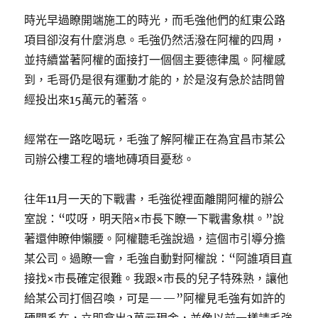
時光早過瞭開端施工的時光，而毛強他們的紅東公路
項目卻沒有什麼消息。毛強仍然活潑在阿權的四周，
並持續當著阿權的面接打一個個主要德律風。阿權感
到，毛哥仍是很有運動才能的，於是沒有急於詰問曾
經投出來15萬元的著落。
經常在一路吃喝玩，毛強了解阿權正在為宜昌市某公
司辦公樓工程的墻地磚項目憂愁。
往年11月一天的下戰書，毛強從裡面離開阿權的辦公
室說：“哎呀，明天陪×市長下瞭一下戰書象棋。”說
著還伸瞭伸懶腰。阿權聽毛強說過，這個市引導分擔
某公司。過瞭一會，毛強自動對阿權說：“阿誰項目直
接找×市長確定很難。我跟×市長的兒子特殊熟，讓他
給某公司打個召喚，可是——”阿權見毛強有如許的