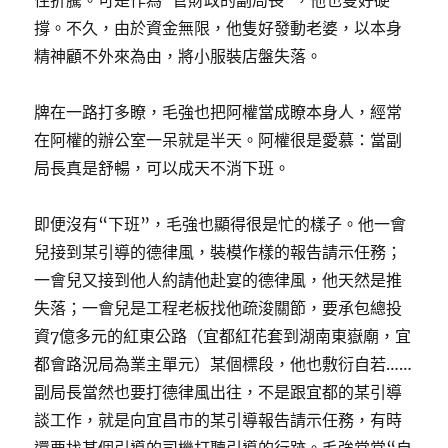
住折騰。可是作為“管財政的副局長”，他也隻好硬
撐。不久，由於資金無限，他隻好發動老婆，以本身
精神顧不外來為由，將小服裝店盤失落。
牌在一路打多瞭，毛強也把阿權當成瞭本身人，經常
在阿權的辦公室一呆就是半天。阿權很是愛慕：當副
局長真是舒暢，可以成天不消下班。
即便沒有“下班”，毛強也顯得很是忙的樣子。他一會
兒接到某引導的德律風，裝模作樣的報告請示任務；
一會兒又接到他人約請他赴宴的德律風，他天然是推
失落；一會兒是工程老板找他疏浚關節，要承包總投
資7億多元的紅東公路（宜都紅花套到湖南東嶽廟，宜
都會路況局為業主單元）某個標段，他也敷衍自若……
副局長當然也要打德律風出往，不是跟宜都的某引導
談工作，就是向宜昌市的某引導報告請示任務，有時