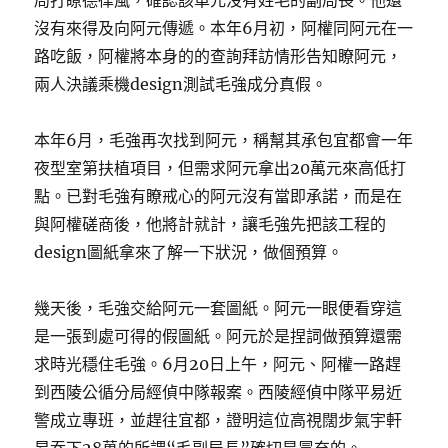
局打瞭德律風，確認該單元沒有姓毛的副局長。他還
沒有來得及向阿元傳遞。本年6月初，阿權同阿元在一
路吃飯，阿權將本身的的查詢拜訪情形告知瞭阿元，
兩人決議乘機design測試毛強成分真假。
本年6月，毛強再次找到阿元，稱幫其承包宜都會一年
夜型室第扶植項目，但需求阿元拿出20萬元來高低打
點。已對毛強有瞭戒心的阿元沒有當即承諾，而是在
與阿權磋商後，他將計就計，讓毛強先把該工程的
design圖紙拿來了解一下狀況，做個預算。
幾天後，毛強交給阿元一套圖紙。阿元一眼便看穿這
是一張到處可得的假圖紙。阿元於是捏詞做預算還需
求時光穩住毛強。6月20日上午，阿元、阿權一路趕
到西陵公循分局經偵中隊報案。西陵經偵中隊平易近
警成立專班，並趕往宜都，證明這位高視闊步氣宇軒