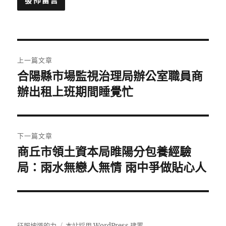
文
上一篇文章
章
合陽縣市場監視治理局辦公室職員商
上
一
辦出租上班期間睡覺忙
導
篇
覽
文
章:
下一篇文章
商丘市領土資本局睢陽分包養經驗
下
一
局：雨水無戀人無情 雨中爭做貼心人
篇
文
章:
征服坡道的力
本站採用 WordPress 建置