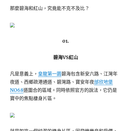
那麼碧海和紅山，究竟能不克不及比？
01.
碧海VS紅山
凡是意義上，
皇龍第一園
碧海包含新安六路、江灣年
夜道、西鄉疏港通道、碧灣路、寶安年夜
邰欣地堡
NO68
道圍合的區域。同時依照官方的說法，它仍是
寶中的焦點棲身片區。