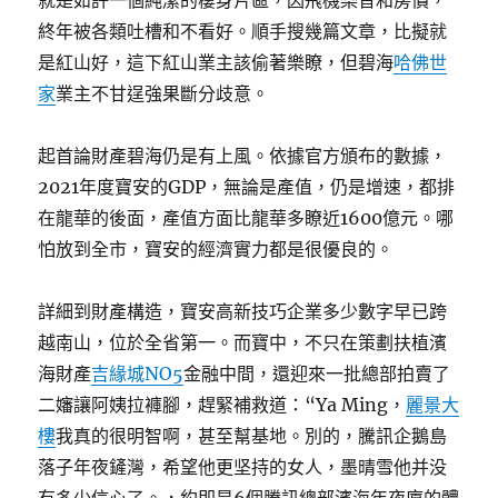
就是如許一個純潔的棲身片區，因飛機樂音和房價，
終年被各類吐槽和不看好。順手搜幾篇文章，比擬就
是紅山好，這下紅山業主該偷著樂瞭，但碧海
哈佛世
家
業主不甘逞強果斷分歧意。
起首論財產碧海仍是有上風。依據官方頒布的數據，
2021年度寶安的GDP，無論是產值，仍是增速，都排
在龍華的後面，產值方面比龍華多瞭近1600億元。哪
怕放到全市，寶安的經濟實力都是很優良的。
詳細到財產構造，寶安高新技巧企業多少數字早已跨
越南山，位於全省第一。而寶中，不只在策劃扶植濱
海財產
吉緣城NO5
金融中間，還迎來一批總部拍賣了
二嬸讓阿姨拉褲腳，趕緊補救道：“Ya Ming，
麗景大
樓
我真的很明智啊，甚至幫基地。別的，騰訊企鵝島
落子年夜鏟灣，希望他更坚持的女人，墨晴雪他并没