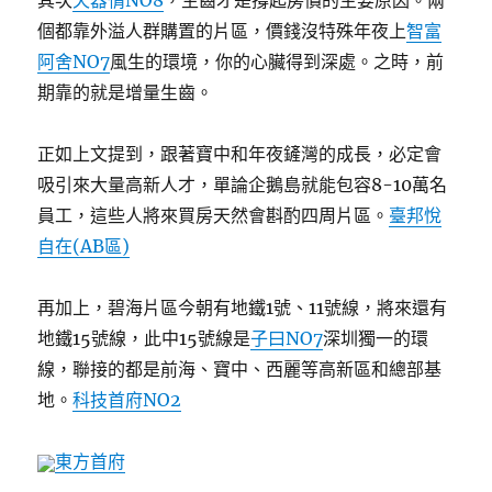
其次
天器情NO8
，生齒才是撐起房價的主要原因。兩
個都靠外溢人群購置的片區，價錢沒特殊年夜上
智富
阿舍NO7
風生的環境，你的心臟得到深處。之時，前
期靠的就是增量生齒。
正如上文提到，跟著寶中和年夜鏟灣的成長，必定會
吸引來大量高新人才，單論企鵝島就能包容8-10萬名
員工，這些人將來買房天然會斟酌四周片區。
臺邦悅
自在(AB區)
再加上，碧海片區今朝有地鐵1號、11號線，將來還有
地鐵15號線，此中15號線是
子曰NO7
深圳獨一的環
線，聯接的都是前海、寶中、西麗等高新區和總部基
地。
科技首府NO2
東方首府