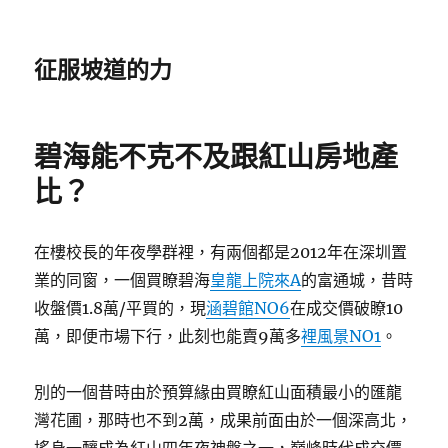
征服坡道的力
碧海能不克不及跟紅山房地產
比？
在樓校長的年夜學群裡，有兩個都是2012年在深圳置
業的同窗，一個買瞭碧海
皇龍上院來A
的富通城，昔時
收盤價1.8萬/平買的，現
涵碧館NO6
在成交價破瞭10
萬，即便市場下行，此刻也能賣9萬多
裡風景NO1
。
別的一個昔時由於預算緣由買瞭紅山面積最小的匯龍
灣花圃，那時也不到2萬，成果前面由於一個深高北，