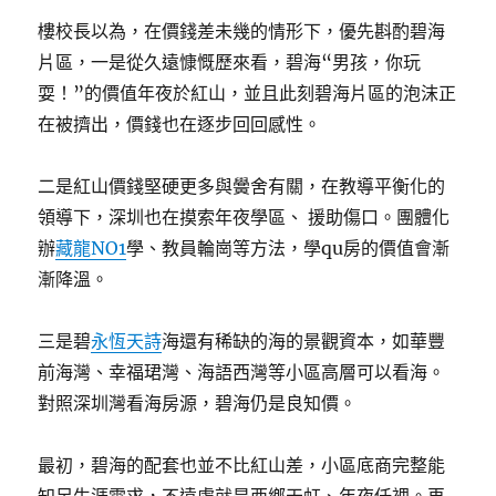
樓校長以為，在價錢差未幾的情形下，優先斟酌碧海
片區，一是從久遠慷慨歷來看，碧海“男孩，你玩
耍！”的價值年夜於紅山，並且此刻碧海片區的泡沫正
在被擠出，價錢也在逐步回回感性。
二是紅山價錢堅硬更多與黌舍有關，在教導平衡化的
領導下，深圳也在摸索年夜學區、 援助傷口。團體化
辦
藏龍NO1
學、教員輪崗等方法，學qu房的價值會漸
漸降溫。
三是碧
永恆天詩
海還有稀缺的海的景觀資本，如華豐
前海灣、幸福珺灣、海語西灣等小區高層可以看海。
對照深圳灣看海房源，碧海仍是良知價。
最初，碧海的配套也並不比紅山差，小區底商完整能