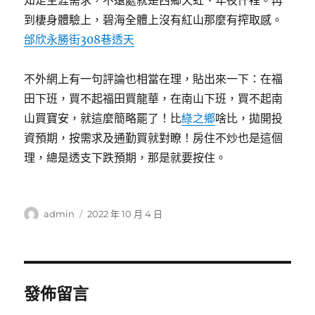
知足生涯需求，不遠處就是西鄉天虹、年夜仟裡。再
到棲身體驗上，碧海全體上沒有紅山那麼有搾取感。
邰欣永勝街308巷透天
不外網上有一句評論也相當在理，貼出來一下：在福
田下班，買不起福田買龍華，在南山下班，買不起南
山買寶安，就這麼簡略罷了！比
綠之鄉
啥比，拋開投
資預期，按需求及通勤買就對瞭！房住不炒也是這個
理，總是透支下跌預期，那是就要按住。
作
發
admin
2022 年 10 月 4 日
者
佈
日
期:
發佈留言