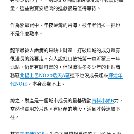
有多少信心了。，約即是6個騰訊總部濱海年夜廈的體
量。這些對寶安經濟的進獻很是值得等待。
作為緊鄰寶中、年夜鏟灣的碧海，被年老們拉一把也
不是什麼難事。
龍華最被人詬病的是缺少財產，打破睡城的成分還有
很漫長的路要走。有人說紅山依托第一章沂蒙三十年
北站，仍是有餅可畫的，但說瞭很多多少年的北站商
務區
北揚上邑NO20透天A區
這不也沒成長起來
輝煌年
代NO10
，本身都顧不上。
總之，財產是一個城市成長的最基礎動
南科小鎮B
力，
當然也實用於片區。有財產的地段，活氣才幹連續下
往。