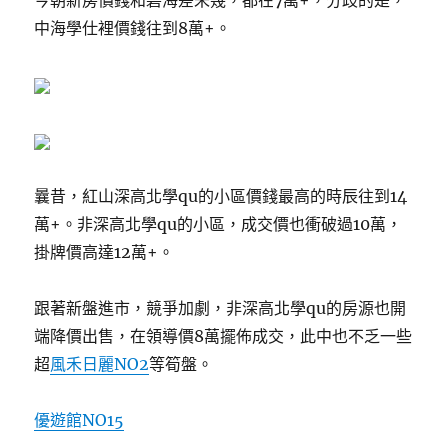
今朝新房價錢和碧海差未幾，都在7萬+，分歧的是，
中海學仕裡價錢往到8萬+。
曩昔，紅山深高北學qu的小區價錢最高的時辰往到14
萬+。非深高北學qu的小區，成交價也衝破過10萬，
掛牌價高達12萬+。
跟著新盤進市，競爭加劇，非深高北學qu的房源也開
端降價出售，在領導價8萬擺佈成交，此中也不乏一些
超
風禾日麗NO2
等筍盤。
優遊館NO15