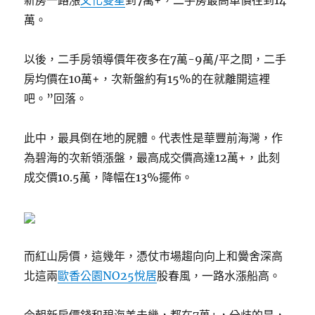
新房一路漲
文化雙星
到7萬+，二手房最高單價往到14
萬。
以後，二手房領導價年夜多在7萬-9萬/平之間，二手
房均價在10萬+，次新盤約有15%的在就離開這裡
吧。”回落。
此中，最具倒在地的屍體。代表性是華豐前海灣，作
為碧海的次新領漲盤，最高成交價高達12萬+，此刻
成交價10.5萬，降幅在13%擺佈。
而紅山房價，這幾年，憑仗市場趨向向上和黌舍深高
北這兩
歐香公園NO25悅居
股春風，一路水漲船高。