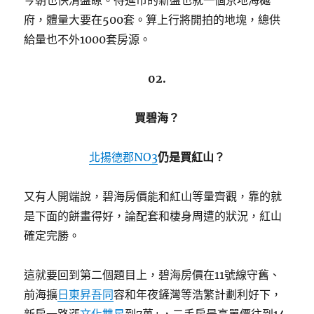
今朝也快清盤瞭。待進市的新盤也就一個京地海樾
府，體量大要在500套。算上行將開拍的地塊，總供
給量也不外1000套房源。
02.
買碧海？
北揚德郡NO3
仍是買紅山？
又有人開端說，碧海房價能和紅山等量齊觀，靠的就
是下面的餅畫得好，論配套和棲身周遭的狀況，紅山
確定完勝。
這就要回到第二個題目上，碧海房價在11號線守舊、
前海擴
日東昇吾同
容和年夜鏟灣等浩繁計劃利好下，