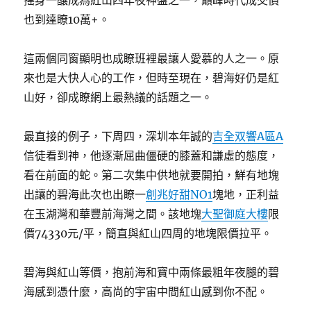
搖身一釀成為紅山四年夜神盤之一，巔峰時代成交價
也到達瞭10萬+。
這兩個同窗顯明也成瞭班裡最讓人愛慕的人之一。原
來也是大快人心的工作，但時至現在，碧海好仍是紅
山好，卻成瞭網上最熱議的話題之一。
最直接的例子，下周四，深圳本年誠的
吉全双響A區A
信徒看到神，他逐漸屈曲僵硬的膝蓋和謙虛的態度，
看在前面的蛇。第二次集中供地就要開拍，鮮有地塊
出讓的碧海此次也出瞭一
創兆好甜NO1
塊地，正利益
在玉湖灣和華豐前海灣之間。該地塊
大聖御庭大樓
限
價74330元/平，簡直與紅山四周的地塊限價拉平。
碧海與紅山等價，抱前海和寶中兩條最粗年夜腿的碧
海感到憑什麼，高尚的宇宙中間紅山感到你不配。