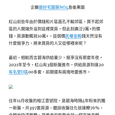
企鵝
晉好宅圓築NO4
島後果圖
紅山前些年由於價錢和片區面孔不輸郊區，買不起郊
區的人開端外溢到這裡買房，但此刻廣泛7萬+的價
錢，房源動輒就10萬+，這個價
民權金殿
錢天然沒有
什麼競爭力，將來買房的人又從哪裡來呢？
最初，相較而言碧海供給量少，競爭沒有那麼年夜。
2021年至今，紅山有3個新盤進市，供給房源到達20
有名堂D區
00多套，前期還有兩塊地要進市。
往年11月收盤的榕江壹號院，是碧海時隔4年盼來的獨
一新盤，共397套房源，聽說收盤往化就達瞭76%，