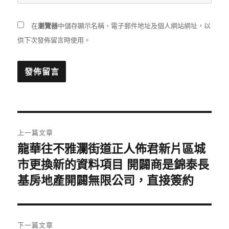
在
瀏覽器
中儲存顯示名稱、電子郵件地址及個人網站網址，以
供下次發佈留言時使用。
文
上一篇文章
章
龍華往不雅瀾街道正人佈君新片區城
上
一
市更換新的資料項目 開闢商是錦泰長
導
篇
基房地產開闢無限公司，直接簽約
覽
文
章:
下一篇文章