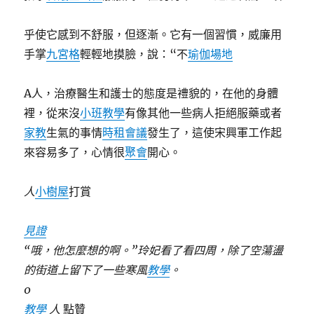
乎使它感到不舒服，但逐漸。它有一個習慣，威廉用
手掌
九宮格
輕輕地摸臉，說：“不
瑜伽場地
A人，治療醫生和護士的態度是禮貌的，在他的身體
裡，從來沒
小班教學
有像其他一些病人拒絕服藥或者
家教
生氣的事情
時租會議
發生了，這使宋興軍工作起
來容易多了，心情很
聚會
開心。
人
小樹屋
打賞
見證
“哦，他怎麼想的啊。”玲妃看了看四周，除了空蕩盪
的街道上留下了一些寒風
教學
。
0
教學
人
點贊