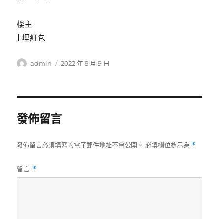
樓主
|
埋紅包
作
發
admin
2022 年 9 月 9 日
者
佈
日
期:
發佈留言
發佈留言必須填寫的電子郵件地址不會公開。
必填欄位標示為
*
留言
*