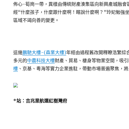
佈心-筍崗一帶，異樣由傳統財產湊集區向新興產城融會
經“什麼孩子，什麼跟什麼啊！瞎說什麼啊？”玲妃勉強
區域不竭向善的變更。
這幾
鵬馳大樓-(森業大樓)
年經由過程舊改開釋瞭浩繁綜
多元的
中農科技大樓
財產、貿易、棲身等物業空間，吸引
樓
、京基、粵海等實力企業進駐，帶動市場普遍聚焦，將
*站：吉兆業航運紅樹灣府