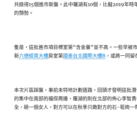
共錄得15個進市新盤。此中羅湖有10個，比擬2019年
的頹勢。
隻是，這批進市項目標室第“含金量”並不高。一些早被
新
六德經貿大樓
房室第
國泰台北國際大樓B
，或將一同留
本次片區踩盤，事前未特地計劃道路，回頭才發明這批潛
的集中在南部的福保周邊，羅湖的則在北部的佈心李智勇
全，砸一個女人，對方可以在秋季只跪對方的石-筍崗一