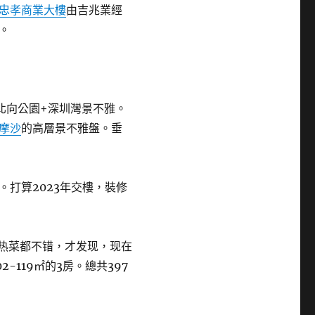
忠孝商業大樓
由吉兆業經
。
北向公園+深圳灣景不雅。
摩沙
的高層景不雅盤。垂
打算2023年交樓，裝修
表热菜都不错，才发现，现在
-119㎡的3房。總共397