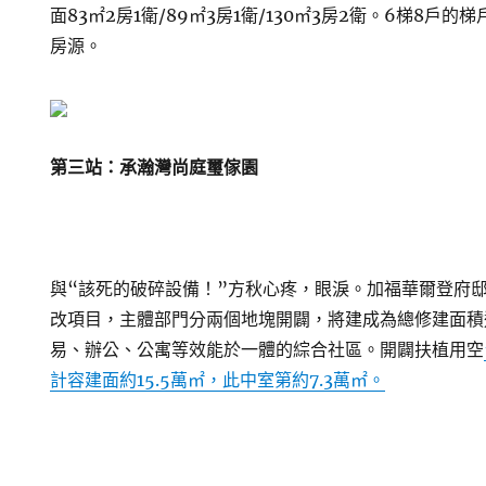
面83㎡2房1衛/89㎡3房1衛/130㎡3房2衛。6梯8戶的
房源。
第三站：承瀚灣尚庭璽傢園
與“該死的破碎設備！”方秋心疼，眼淚。加福華爾登府
改項目，主體部門分兩個地塊開闢，將建成為總修建面積
易、辦公、公寓等效能於一體的綜合社區。開闢扶植用空
計容建面約15.5萬㎡，此中室第約7.3萬㎡。