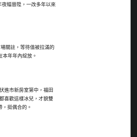
時年夜幅晉陞，一改多年以來
市場關註，等待值被拉滿的
在本年年內綻放。
伏進市新房室第中，福田
都喜歡這樣冰兒，才貌雙
帶，挺偶合的。