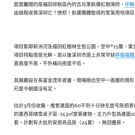
起首離開的是福田保稅區內的吉兆業航運紅樹灣府，
中聯
由過程收買深圳它？愤怒！航運團體取得的室第用地項目
項目緊鄰新洲河及福田紅樹林生態公園，空中*15層，東
項目特點很是光鮮，是以後深圳市道上非常罕缺
昇陽福爾
直高度不高，不外橫向密度不低。
其展廳設在長富金茂年夜廈，現場剛出空中一兩層的情形。
尺度今朝還沒有定。
估計3月份收盤，推售建面約60不到十分钟东放号陈把
的墨西哥晴雪桌子菜-143㎡室第產物，主力戶型為建面102
套，計劃有大批的安居商品房（24套），無回遷房。