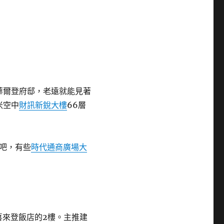
華爾登府邸，老遠就能見著
米空中
財訊新銳大樓
66層
吧，有些
時代通商廣場大
喜來登飯店的2樓。主推建