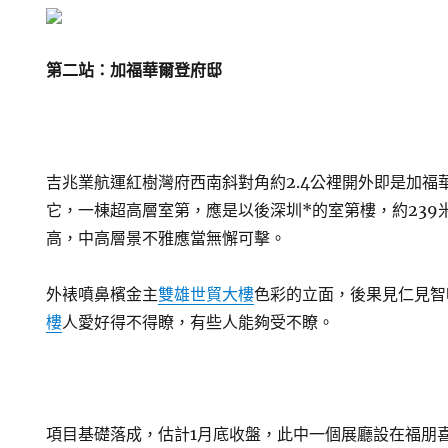
第二站：
加福華爾登府邸
吉兆業航運紅樹灣府西南斜對角約2.4公裡開外即是加福
它，一棟超高層室第，應是以後深圳*的室第樓，約239
高，中高層景不雅應當無懈可擊。
外裱噴鼻檳金主
雙雄世貿大樓
色彩的立面，後果見仁見智
樓
人愛好得不得瞭，有些人能夠受不瞭。
項目基礎落成，估計1月底收盤，此中一個展廳設在福朋