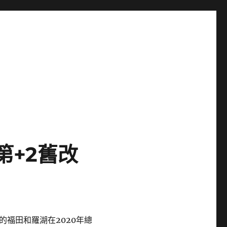
第+2舊改
福田和羅湖在2020年總