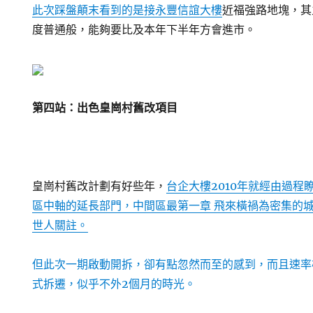
此次踩盤顛末看到的是接
永豐信誼大樓
近福強路地塊，其
度普通般，能夠要比及本年下半年方會進市。
第四站：出色皇崗村舊改項目
皇崗村舊改計劃有好些年，
台企大樓2010年就經由過程
區中軸的延長部門，中間區最第一章 飛來橫禍為密集的
世人關註。
但此次一期啟動開拆，卻有點忽然而至的感到，而且速率
式拆遷，似乎不外2個月的時光。