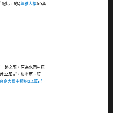
梯戶配比，約4
興雅大樓
60套
邸一路之隔，原為水圍村居
近24萬㎡，集室第、貿
台企大樓中積約2.4萬㎡，