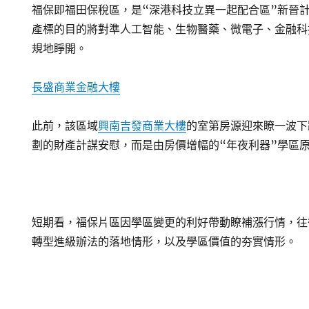
福保即福田保稅區，是“深港科技立異一起配合區”新晉
產標的目的將對準人工智能、生物醫藥、微電子、金融科
規地睜開。
長盛商業金融大樓
此前，該區域
興南吉發商業大樓
的室第房源迎來瞭一波下
劃的財產計謀安慰，而是由房價增幅的“年夜利器”學區
短期看，福保片區因學區變更的利好帶動瞭補漲行情，往
轉型進級辦法的落地情形，以及學區價值的夯實情形。