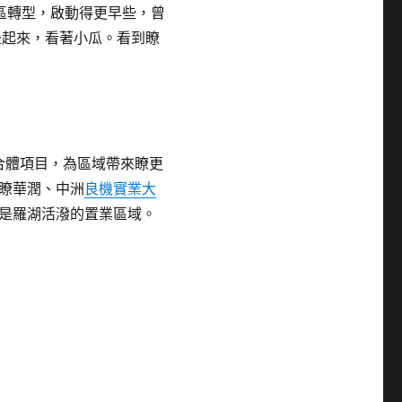
區轉型，啟動得更早些，曾
坐起來，看著小瓜。看到瞭
合體項目，為區域帶來瞭更
瞭華潤、中洲
良機實業大
是羅湖活潑的置業區域。