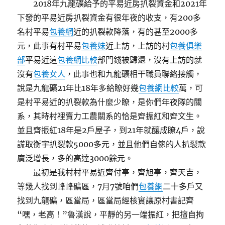
2018年九龍礦給予的平易近房扒裂資金和2021年
下發的平易近房扒裂資金有很年夜的收支，有200多
名村平易
包養網
近的扒裂款降落，有的甚至2000多
元，此事有村平易
包養妹
近上訪，上訪的村
包養俱樂
部
平易近這
包養網比較
部門錢被歸還，沒有上訪的就
沒有
包養女人
，此事也和九龍礦相干職員聯絡接觸，
說是九龍礦21年比18年多給瞭好幾
包養網比較
萬，可
是村平易近的扒裂款為什麼少瞭，是你們年夜隊的關
系，其時村裡賣力工農關系的恰是齊振紅和齊文生。
並且齊振紅18年是2戶屋子，到21年就釀成瞭4戶，說
謊取衡宇扒裂款5000多元，並且他們自傢的人扒裂款
廣泛增長，多的高達3000餘元。
最初是我村村平易近齊付亭，齊旭亭，齊天吉，
等幾人找到峰峰礦區，7月7號咱們
包養網
二十多戶又
找到九龍礦，區當局，區當局經核實讓原村書記齊
“嘿，老高！”魯漢說，平靜的另一端振紅，把擅自拘