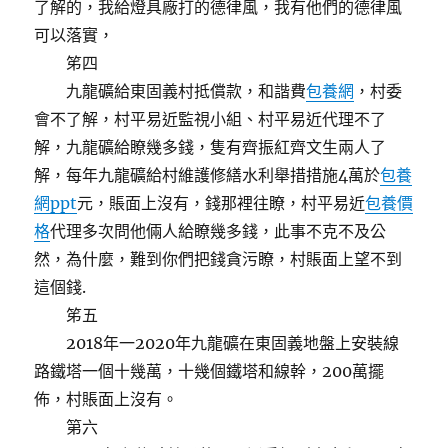
了解的，我給燈具廠打的德律風，我有他們的德律風
可以落實，
笫四
九龍礦給東固義村抵償款，和諧費
包養網
，村委
會不了解，村平易近監視小組、村平易近代理不了
解，九龍礦給瞭幾多錢，隻有齊振紅齊文生兩人了
解，每年九龍礦給村維護修繕水利舉措措施4萬於
包養
網ppt
元，賬面上沒有，錢那裡往瞭，村平易近
包養價
格
代理多次問他倆人給瞭幾多錢，此事不克不及公
然，為什麼，難到你們把錢貪污瞭，村賬面上望不到
這個錢.
笫五
2018年一2020年九龍礦在東固義地盤上安裝線
路鐵塔一個十幾萬，十幾個鐵塔和線幹，200萬擺
佈，村賬面上沒有。
第六