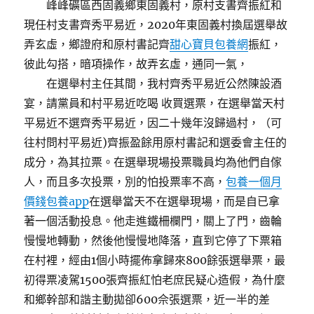
峰峰礦區西固義鄉東固義村，原村支書齊振紅和
現任村支書齊秀平易近，2020年東固義村換屆選舉故
弄玄虛，鄉證府和原村書記齊
甜心寶貝包養網
振紅，
彼此勾搭，暗項操作，故弄玄虛，通同一氣，
在選舉村主任其間，我村齊秀平易近公然陳設酒
宴，請黨員和村平易近吃喝 收買選票，在選舉當天村
平易近不選齊秀平易近，因二十幾年沒歸過村，（可
往村問村平易近)齊振盈餘用原村書記和選委會主任的
成分，為其拉票。在選舉現場投票職員均為他們自傢
人，而且多次投票，別的怕投票率不高，
包養一個月
價錢
包養app
在選舉當天不在選舉現場，而是自已拿
著一個活動投息。他走進鐵柵欄門，關上了門，齒輪
慢慢地轉動，然後他慢慢地降落，直到它停了下票箱
在村裡，經由1個小時擺佈拿歸來800餘張選舉票，最
初得票凌駕1500張齊振紅怕老庶民疑心造假，為什麼
和鄉幹部和諧主動拋卻600佘張選票，近一半的差