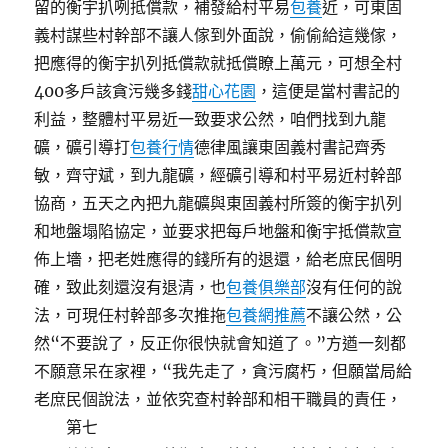
留的衡宇扒咧抵償款，補發給村平易
包養
近，可東固
義村謀些村幹部不讓人傢到外面說，偷偷給這幾傢，
把應得的衡宇扒列抵償款就抵償瞭上萬元，可想全村
400多戶該貪污幾多錢
甜心花園
，這便是當村書記的
利益，整體村平易近一致要求公然，咱們找到九龍
礦，礦引導打
包養行情
德律風讓東固義村書記齊秀
敏，齊守斌，到九龍礦，經礦引導和村平易近村幹部
協商，五天之內把九龍礦與東固義村所簽的衡宇扒列
和地盤塌陷協定，並要求把每戶地盤和衡宇抵償款宣
佈上墻，把老姓應得的錢所有的退還，給老庶民個明
確，致此刻還沒有退清，也
包養俱樂部
沒有任何的說
法，可現任村幹部多次推拖
包養網推薦
不讓公然，公
然“不要說了，反正你很快就會知道了。”方遒一刻都
不願意呆在家裡，“我先走了，貪污腐朽，但願當局給
老庶民個說法，並依究查村幹部和相干職員的責任，
第七