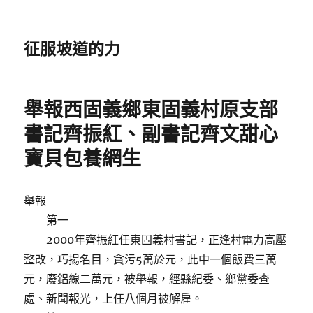
征服坡道的力
舉報西固義鄉東固義村原支部
書記齊振紅、副書記齊文甜心
寶貝包養網生
舉報
第一
2000年齊振紅任東固義村書記，正逢村電力高壓
整改，巧揚名目，貪污5萬於元，此中一個飯費三萬
元，廢鋁線二萬元，被舉報，經縣紀委、鄉黨委查
處、新聞報光，上任八個月被解雇。