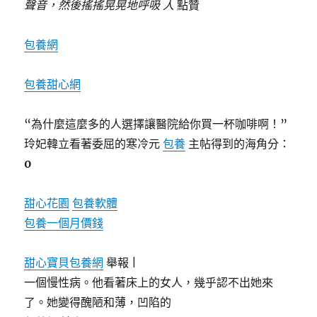
聲音，然後搖搖晃晃地呼吸 人
點贊
包養網
包養甜心網
“為什麼這麼多的人選擇讓醫院給你買一杯咖啡啊！”
玲妃韓立看著委屈的寒冷元
包養
主帖得到的海角分：
0
甜心花園
包養軟體
包養一個月價錢
甜心寶貝包養網
舉報 |
一個慢性病。他看著床上的女人，幾乎認不出她來
了。她變得醜陋和薄，凹陷的