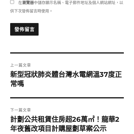
在
瀏覽器
中儲存顯示名稱、電子郵件地址及個人網站網址，以
供下次發佈留言時使用。
文
上一篇文章
章
新型冠狀肺炎體台灣水電網溫37度正
上
一
常嗎
導
篇
覽
文
章:
下一篇文章
計劃公共租賃住房超26萬㎡！龍華2
下
一
年夜舊改項目計購屋劃草案公示