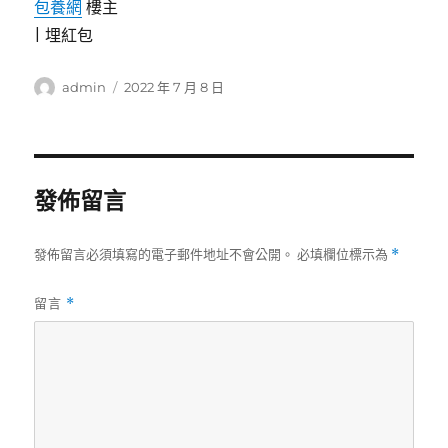
包養網
樓主
|
埋紅包
作
發
admin
2022 年 7 月 8 日
者
佈
日
期:
發佈留言
發佈留言必須填寫的電子郵件地址不會公開。
必填欄位標示為
*
留言
*