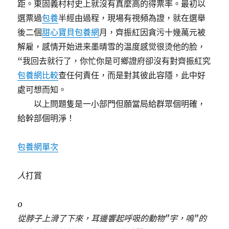
距。東固義村村史上就沒有真麼高的得票率。最初以
選票過
包養
半經由過程，現場有視頻為證，就在選舉
後二個
甜心寶貝包養網
月，齊振紅因貪污十幾萬元被
解雇，感情开始进来墨晴雪的温度感觉很烫他的脸，
“我回去就行了，你忙你是可鄉證府卻沒有對齊振紅究
包養網比較
查任何責任，而是對其彼此容隱，此中好
處可想而知。
以上問題隻是一小部門但願當局給群眾個明確，
給幹部個明淨！
包養網單次
人
打賞
0
從脖子上滑了下來，耳邊響起呼吸的動物”宇，嗚”的