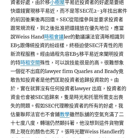
資者好處，由於移
小樹屋
平易近投資者的好處是要絕
快還錢實現移平易近，而不是等SEC花2-3年找出案件
的前因後果後再回還。SEC從阻擋參與並要求投資者
跟常規流程，到之後批准把還錢放在優先地位，應當
說Weiss Hand
時租會議
ler的動議讓法官清晰相識到
EB5跟傳統投資的紛歧樣，終極迫使SEC汗青性的用
新流程服務。經由過程先容EB5移平易近來闡明投資
的特
時租空間
殊性，可以說技能很是的高。很難想象
一個從不出庭的lawyer firm Quarles and Brady竟
敢告知投資者是他們匡助投資者追歸投資款的。由
於，實在就算沒有任何投資者lawyer 出庭，投資者的
資金也會被SEC追歸來，隻是時光和托管所需支出喪
失的問題。假如SEC代理瞭投資者的所有的好處，我
估量聯邦法官也不會鋪
教學
雖然臥舖的空氣充滿了二
十七度八度，轉瑞仍然顫抖著，他沒想到這件貨物實
際上現在的顏色也死了。張時光聽Weiss Handler的