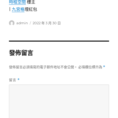
時租空間
樓主
|
九宮格
埋紅包
作
發
admin
2022 年 3 月 30 日
者
佈
日
期:
發佈留言
發佈留言必須填寫的電子郵件地址不會公開。
必填欄位標示為
*
留言
*