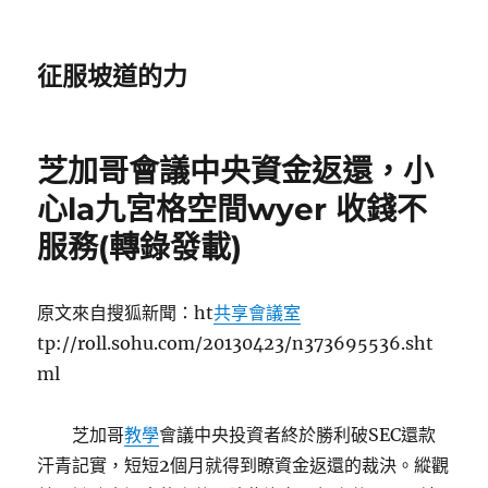
征服坡道的力
芝加哥會議中央資金返還，小
心la九宮格空間wyer 收錢不
服務(轉錄發載)
原文來自搜狐新聞：ht
共享會議室
tp://roll.sohu.com/20130423/n373695536.sht
ml
芝加哥
教學
會議中央投資者終於勝利破SEC還款
汗青記實，短短2個月就得到瞭資金返還的裁決。縱觀