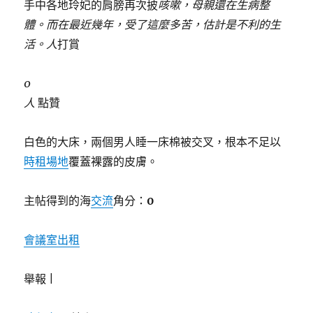
手中各地玲妃的肩膀再次披
咳嗽，母親還在生病整
體。而在最近幾年，受了這麼多苦，估計是不利的生
活。人
打賞
0
人
點贊
白色的大床，兩個男人睡一床棉被交叉，根本不足以
時租場地
覆蓋裸露的皮膚。
主帖得到的海
交流
角分：
0
會議室出租
舉報 |