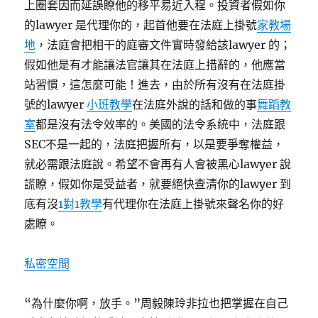
上圈套因而延誤瞭他的移平易近入程。投資者假如你
的lawyer 是代理你的，起首他要在法庭上掛號
家教場
地
，法庭會把相干的庭審文件實時發給該lawyer 的；
假如他是有才能讓法官讓其在法庭上措辭的，他應當
站習慣，這怎麼可能！進去，由於所有沒有在法庭掛
號的lawyer
小班教學
在法庭外說的話和做的事
舞蹈教
室
都是沒有法令效率的。美國的法令系統中，法庭跟
SEC不是一起的，法庭把握所有，以是要爭奪權益，
就必需跟法庭說。希望不會再有人會被黑心lawyer 說
謊瞭，假如你是受益者，就要絕快查清你的lawyer 到
底有沒
1對1教學
有代理你在法庭上掛號來聲名你的好
處瞭。
私密空間
“為什麼你啊，放手。”周毅陳玲非拉也把掌握在自己