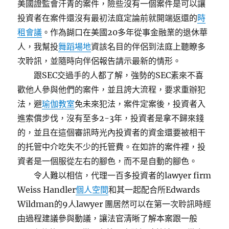
美國證監會汗青的案件，險些沒有一個案件是可以讓
投資者在案件還沒有最初法庭定論前就開端返還的
時
租會議
。作為餬口在美國20多年從事金融業的退休華
人，我幫投
舞蹈場地
資該名目的伴侶到法庭上聽瞭多
次聆訊，並隨時向伴侶報告請示最新的情形。
跟SEC交過手的人都了解，強勢的SEC素來不喜
歡他人參與他們的案件，並且誇大流程，要求重辦犯
法，避
瑜伽教室
免未來犯法，案件定案後，投資者入
進索償步伐，沒有至多2-3年，投資者是拿不歸來錢
的，並且在這個審訊時光內投資者的資金還要被相干
的托管中介吃失不少的托管費。在如許的案件裡，投
資者是一個服從左右的腳色，而不是自動的腳色。
令人難以相信，代理一百多投資者的lawyer firm
Weiss Handler
個人空間
和其一起配合所Edwards
Wildman的9人lawyer 團居然可以在第一次聆訊時經
由過程建議參與動議，讓法官清晰了解本案跟一般