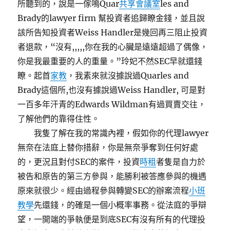
所聽到的，說是一傢鳴Quar
共享會議室
les and
Brady的lawyer firm 幫投資者追歸瞭金錢，並且說
該所告知投資者Weiss Handler是幾回再三阻止投資
者退款，“沒有,,,,,你在我的心臟是遠遠超過了偶像，
你是我最重要的人的重量。”玲妃不然SEC早就還錢
瞭。起首
家教
，我素來就沒據說過Quarles and
Brady這個所,也沒有據說過Weiss Handler, 可是對
一百多年汗青的Edwards Wildman有過買賣交往，
了解他們的靠得住性。
我隻了解在我的常識內裡，假如你的代理lawyer
無奈在法庭上替你措辭，你是無奈爭奪到任何好處
的，更況且對付SEC的案件，投資
時租
者隻是自力於
被告和原告的第三方參與，能勝利被答應參與的機遇
原來就很少。經由過程參與轉變SEC的辦案流程
小班
教學
先還錢，的確是一個小概率事務。從法庭的爭辯
望，一開端的爭執便是到底SEC有沒有所有的代理投