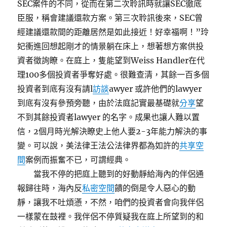
SEC案件的不同，從而在第二次聆訊時就讓SEC徹底
臣服，稱會建議還款方案。第三次聆訊後來，SEC曾
經建議還款間的距離居然是如此接近！好幸福啊！”玲
妃衝進回想起剛才的情景躺在床上，想著想方案供投
資者徵詢瞭。在庭上，隻能望到Weiss Handler在代
理100多個投資者爭奪好處。很難查清，其餘一百多個
投資者到底有沒有請l
訪談
awyer 或許他們的lawyer
到底有沒有參預旁聽，由於法庭記實最基礎就
分享
望
不到其餘投資者lawyer 的名字。成果也讓人難以置
信，2個月時光解決瞭史上他人要2-3年能力解決的事
變。可以說，美法律王法公法律界都為如許的
共享空
間
案例而振奮不已，可謂經典。
當我不停的把庭上聽到的好動靜給海內的伴侶通
報歸往時，海內反
私密空間
饋的倒是令人惡心的動
靜，讓我不吐煩懣，不然，咱們的投資者會向我伴侶
一樣蒙在鼓裡。我伴侶不停質疑我在庭上所望到的和