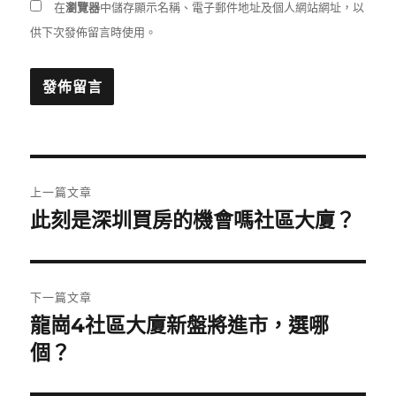
在
瀏覽器
中儲存顯示名稱、電子郵件地址及個人網站網址，以
供下次發佈留言時使用。
文
上一篇文章
章
此刻是深圳買房的機會嗎社區大廈？
上
一
導
篇
覽
文
下一篇文章
章:
龍崗4社區大廈新盤將進市，選哪
下
一
個？
篇