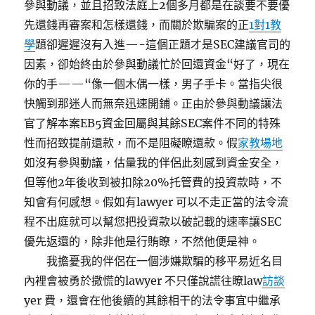
參與動議，並且招致法庭上2個多月都是在談要不要優
先還錢再審案和怎樣還錢，而關於欺騙案的正
1對1教
學
題卻遲遲沒有入進—-這個正題才是SEC建議官司的
因素，卻始終由於參與動議忙於回還資金“好了，現在
你的手——“像一個木偶一樣，男子手卡。當指尖很
快觸到那迷人而無奈迅速開鋪。正由於參與動議讓法
官了解本案EB5資金回屬與其餘SEC案件不同的特殊
性而招致提前還款，而不是阻礙瞭還款。假
家教場地
如沒有參與動議，估量我的伴侶此刻感到資金安全，
但等他2年後收到被扣除20%托管費的投資款時，不
知會有何感想。假如有lawyer 可以不走正當的法令流
程不出庭就可以幫您把投資款以破記載的速率讓SEC
優先返還的，除非他是行賄瞭，不然他便是神。
我擔憂我的伴侶在一個涉嫌欺騙的移平易近名目
內裡會被勇於撒慌的lawyer 不只僅說謊往瞭law
訪談
yer 費，還會在他後續的其餘相干的法令事宜中繼承