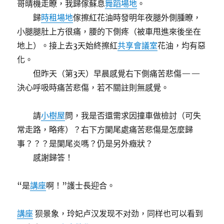
哥晴機走瞭，我歸傢蘇息
舞蹈場地
。
歸
時租場地
傢擦紅花油時發明年夜腿外側腫瞭，
小腿腿肚上方很痛，腰的下側疼（被車甩進來後坐在
地上）。接上去3天始終擦紅
共享會議室
花油，均有惡
化。
但昨天（第3天）早晨感覺右下側痛苦悲傷——
決心呼吸時痛苦悲傷，若不關註則無感覺。
請
小樹屋
問，我是否還需求因撞車做檢討（可失
常走路，略疼）？右下方闌尾處痛苦悲傷是怎麼歸
事？？？是闌尾炎嗎？仍是另外癥狀？
感謝歸答！
“是
講座
啊！”護士長迎合。
講座
狈景象，玲妃卢汉发现不对劲，同样也可以看到