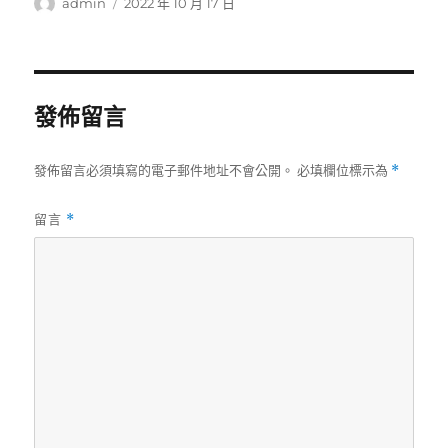
作
發
admin
2022 年 10 月 17 日
者
佈
日
期:
發佈留言
發佈留言必須填寫的電子郵件地址不會公開。
必填欄位標示為
*
留言
*