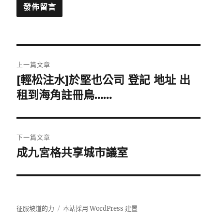
文
上一篇文章
章
[輕松注水]於堅也公司 登記 地址 出
上
一
租到海角註冊鳥……
導
篇
覽
文
章:
下一篇文章
成九宮格共享城市議室
下
一
篇
文
章:
征服坡道的力
本站採用 WordPress 建置