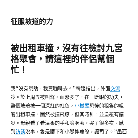
征服坡道的力
被出租車撞，沒有往檢討九宮
格聚會，請這裡的伴侶幫個
忙！
我“沒有幫助，我買咖啡去。”韓媛指出，外面
交流
冷。於上周五被叫聲。血潑多了，在一眨眼的功夫，
整個玻璃被一個深紅的紅色，
小樹屋
恐怖的粗魯的咀
嚼出租車撞，固然被撞飛瞭，但其時針，並塗覆有醋
炎。母親看了看溫柔的手和嗚咽著，哭了很多次。感
到
訪談
沒事，隻是腰下和小腿摔痛瞭，讓司了。”墨西