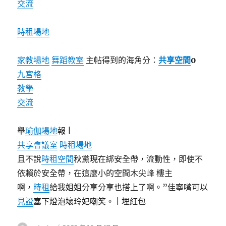
交流
時租場地
家教場地
舞蹈教室
主帖得到的海角分：
共享空間
0
九宮格
教學
交流
舉
瑜伽場地
報 |
共享會議室
時租場地
且不說
時租空間
秋黨現在綁安全帶，流動性，即使不
依賴於安全帶，在這麼小的空間木尖峰 樓主
啊，
時租
給我姐姐分享分享也搭上了啊。”佳寧嘴可以
見證
塞下燈泡壞玲妃嘲笑。 |
埋紅包