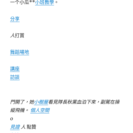
一个小瓜**
小班教學
。
分享
人
打賞
舞蹈場地
講座
訪談
門開了，她
小樹屋
看見隊長秋黨血泊下來，副駕在操
縱飛機。
個人空間
0
見證
人
點贊