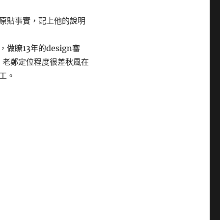
原貼事實，配上他的說明
，做瞭13年的design審
：老鄭定位程度很差秋風在
工。