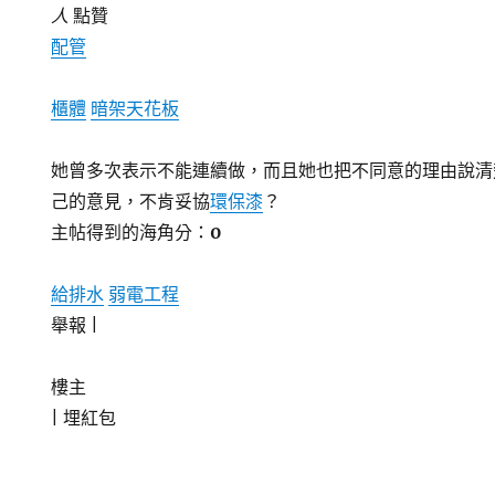
人
點贊
配管
櫃體
暗架天花板
她曾多次表示不能連續做，而且她也把不同意的理由說清
己的意見，不肯妥協
環保漆
？
主帖得到的海角分：
0
給排水
弱電工程
舉報 |
樓主
|
埋紅包