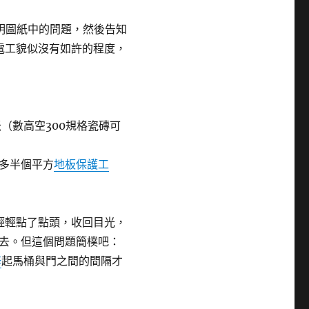
明圖紙中的問題，然後告知
水電工貌似沒有如許的程度，
數高空300規格瓷磚可
多半個平方
地板保護工
輕輕點了點頭，收回目光，
去。但這個問題簡樸吧：
修
起馬桶與門之間的間隔才