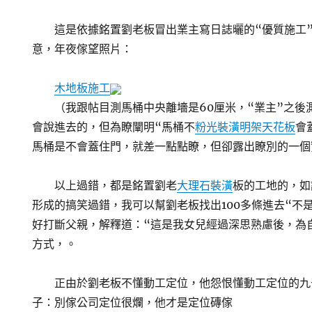
這是依據銘置劉老板冒出業主寫日誌曬的“優質施工”
意，年夜傢望照片：
木地板施工
（我跟帖目測馬桶中央離墻是60厘米，“業主”之後測
會說進去的，但為瞭闡明“馬桶不
粉光裝潢
明架天花板
會
馬桶是不會蓋住門，就差一點點瞭，但卻露出瞭別的一個
以上過錯，都是銘置劉老
大理石裝潢
板的工地的，如
形成的搞笑過錯，我可以幫劉老板找出100多條進去“不
好打斷父親，解釋道：“這是我女兒經過深思熟慮後，為
方式，。
正由於劉老板不懂動工定位，他怨恨懂動工定位的九
子：別傢公司定位很爛，他才是定位磚傢