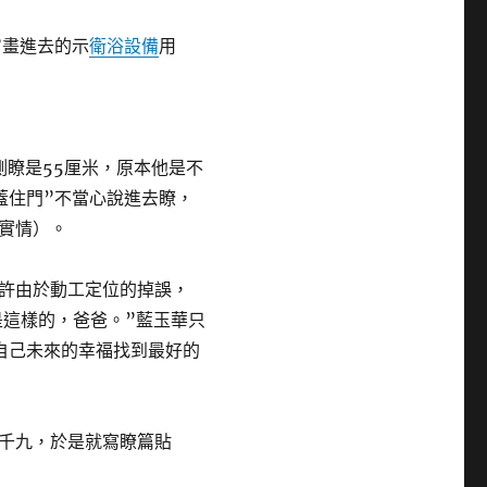
畫進去的示
衛浴設備
用
瞭是55厘米，原本他是不
蓋住門”不當心說進去瞭，
實情）。
許由於動工定位的掉誤，
是這樣的，爸爸。”藍玉華只
自己未來的幸福找到最好的
千九，於是就寫瞭篇貼