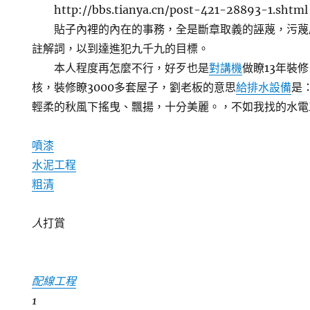
http://bbs.tianya.cn/post-421-28893-1.shtml
貼子內裡的內在的事務，全是斷章取義的誣蔑，污蔑
註解詞，以到達進犯九千九的目標。
本人程度再怎麼不行，好歹也是
對講機
做瞭13年裝修
核，裝修瞭3000多套屋子，劉老板的意思
給排水設備
是
輕柔的秋風下搖曳、飄揚，十分美麗。，不如我找的水電
噴漆
水泥工程
粗清
人
打賞
配線工程
1