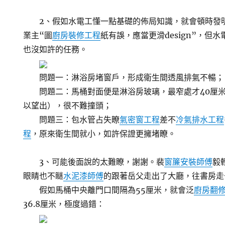
2、假如水電工懂一點基礎的佈局知識，就會頓時發
業主“圖
廚房裝修工程
紙有誤，應當更滑design”，但
也沒如許的任務。
問題一：淋浴房堵窗戶，形成衛生間透風排氣不暢；
問題二：馬桶對面便是淋浴房玻璃，最窄處才40厘米（
以望出），很不難撞頭；
問題三：包水管占失瞭
氣密窗工程
差不
冷氣排水工程
程
，原來衛生間就小，如許保證更擁堵瞭。
3、可能後面說的太難瞭，謝謝。裴
窗簾安裝師傅
毅
眼睛也不瞇
水泥漆師傅
的跟著岳父走出了大廳，往書房走
假如馬桶中央離門口間隔為55厘米，就會泛
廚房翻
36.8厘米，極度過錯：