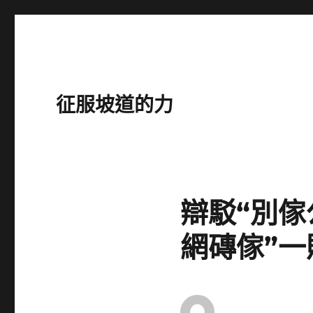
征服坡道的力
辯駁“別
網磚傢”一