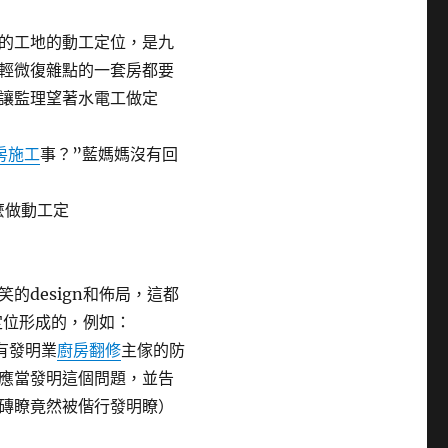
的工地的動工定位，是九
輕微復雜點的一套房都要
讓監理望著水電工做定
。
房施工
事？”藍媽媽沒有回
麼做動工定
笑的design和佈局，這都
定位形成的，例如：
有發明業
廚房翻修
主傢的防
應當發明這個問題，並告
磚瞭竟然被偕行發明瞭）