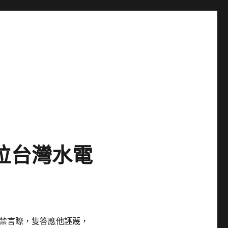
位台灣水電
禁言瞭，隻答應他誣蔑，