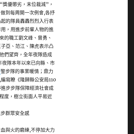
踐“獎優懲劣，末位裁減”，
做到每周開一次例會,各抒
凸起的隊員轟轟烈烈入行表
作用，用進步前輩人物的進
來的職工劉文峰、曾勇、
王子亞、范江、陳虎表示凸
他們望齊，全年夜隊造成
年夜隊本年以來已向縣、市
板
警步隊的事業暖情；鼎力
編寫瞭《隆歸縣公安局110
停進步步隊保障經濟社會成
程度，樹立街面人平易近
進步群眾安全感
與火的磨練,不停加大力