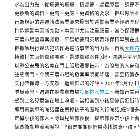
求為出力點，從巡警的巡邏、接處警、處置膠葛、調停矛
更換新的資料、更高、更嚴、更資格的要求，把以報酬本
行為規范的巡邏執法事業要求貫串於巡警事業全經過歷程
打造巡警事業新亮點。事業中尤其註重細節，誠心保護群
三農市場盜竊案頻發，平易近警周英炳帶隊保持早晨在此
把抓獲現行違法犯法作為巡防事業的出力點，自動
大理石
持續打失兩個盜竊團夥，帶破盜竊案件7起，遇到戶主早
以縣公安局的名義在門上張貼溫馨告示：為瞭您的人身和
註意關門。今朝三農市場的發案率明顯降落，甚至持續多
支付確保瞭一方安然，遭到群眾的好評。2011年2月17 日
隊員黃忠、週遭在縣農貿市場
冷氣排水施工
、新知音美容
望到二名兒童坐在地上嗚咽，當相識到小孩是傢長逛街時
即用電動車的喊話器在丟掉孩子的區域入行喊話,經2個
走掉小孩的傢人。隊員見到傢長後，提示傢長帶小孩上街
傢長衝動地流著淚說：“很是謝謝你們幫我找歸瞭小孩。