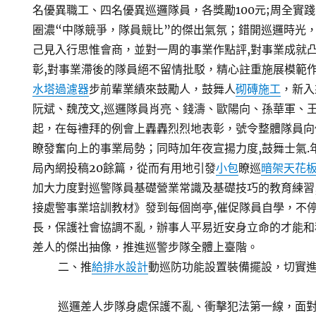
名優異職工、四名優異巡邏隊員，各獎勵100元;周全實
圈濃“中隊競爭，隊員競比”的傑出氣氛；錯開巡邏時光，
己見入行思惟會商，並對一周的事業作點評,對事業成就
彰,對事業滯後的隊員絕不留情批駁，精心註重施展模範
水塔過濾器
步前輩業績來鼓勵人，鼓舞人
砌磚施工
，新入
阮斌、魏茂文,巡邏隊員肖亮、錢濤、歐陽向、孫華軍、
起，在每禮拜的例會上轟轟烈烈地表彰，號令整體隊員向
瞭發奮向上的事業局勢；同時加年夜宣揚力度,鼓舞士氣.
局內網投稿20餘篇，從而有用地引發
小包
瞭巡
暗架天花
加大力度對巡警隊員基礎營業常識及基礎技巧的教育練習,
接處警事業培訓教材》發到每個崗亭,催促隊員自學，不
長，保護社會協調不亂，辦事人平易近安身立命的才能和
差人的傑出抽像，推進巡警步隊全體上臺階。
二、推
給排水設計
動巡防功能設置裝備擺設，切實
巡邏差人步隊身處保護不亂、衝擊犯法第一線，面對血