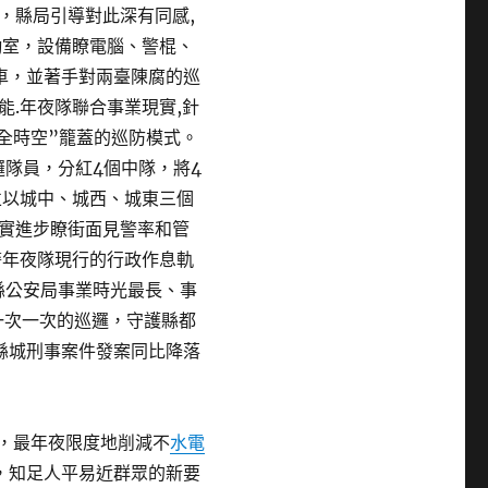
，縣局引導對此深有同感,
勤室，設備瞭電腦、警棍、
車，並著手對兩臺陳腐的巡
.年夜隊聯合事業現實,針
全時空”籠蓋的巡防模式。
邏隊員，分紅4個中隊，將4
並以城中、城西、城東三個
實進步瞭街面見警率和管
警年夜隊現行的行政作息軌
是縣公安局事業時光最長、事
一次一次的巡邏，守護縣都
，縣城刑事案件發案同比降落
，最年夜限度地削減不
水電
，知足人平易近群眾的新要