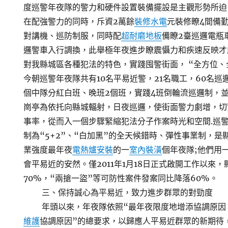
度巡警年夜隊的警力和硬件設置裝備擺設是主觀形勢所迫
在配強警力的同時，斥資2萬餘
裝修水電
元裝修瞭4間備
對講機、巡防制服，同時配
超耐磨地板
備瞭2臺巡邏電瓶
邏警車入行調換，此舉極年夜進步瞭震懾力和疾速反映才能
對我縣城區各種犯法的特色，實踐囤警街面， “全方位、
今朝巡警年夜隊共有10名平易近警，21名職工，60名巡
個中隊分紅白班、晚班2個班，實踐4班倒輪流巡邏制，
崗亭為依托向縣城輻射，日夜巡邏，使街面警力劇增，切
事率，從而入一個步驟緊縮犯法分子作案時光和空間.巡
制為“5+2”、“白加黑”的全天候錯時、彈性事業制，
業強度最年夜
電熱爐安裝
的一
室內裝潢
個年夜隊;他們用
會平易近的安然。僅2011年1月18日正式啟開工作以來
70%，“兩搶一盜”等可防性案件發案同比降落60%。
三、保持誠心為平易近，致力進步群眾的對勁度
年頭以來，年夜隊依照“最年夜限度地增添協調原因
維護
協調原因”的總要求，以歸應人平易近群眾的新期待