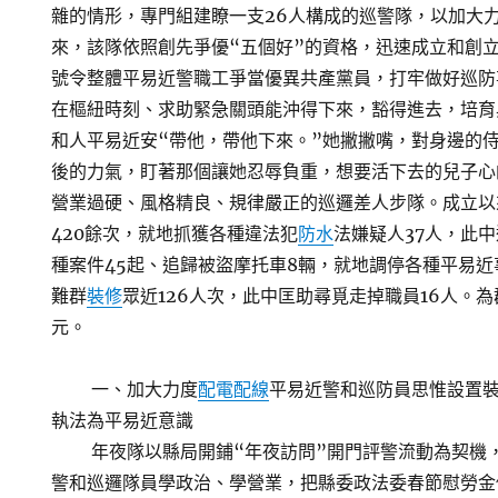
雜的情形，專門組建瞭一支26人構成的巡警隊，以加大力
來，該隊依照創先爭優“五個好”的資格，迅速成立和創
號令整體平易近警職工爭當優異共產黨員，打牢做好巡防
在樞紐時刻、求助緊急關頭能沖得下來，豁得進去，培育
和人平易近安“帶他，帶他下來。”她撇撇嘴，對身邊的
後的力氣，盯著那個讓她忍辱負重，想要活下去的兒子心
營業過硬、風格精良、規律嚴正的巡邏差人步隊。成立以
420餘次，就地抓獲各種違法犯
防水
法嫌疑人37人，此中逃
種案件45起、追歸被盜摩托車8輛，就地調停各種平易近
難群
裝修
眾近126人次，此中匡助尋覓走掉職員16人。
元。
一、加大力度
配電配線
平易近警和巡防員思惟設置
執法為平易近意識
年夜隊以縣局開鋪“年夜訪問”開門評警流動為契機，
警和巡邏隊員學政治、學營業，把縣委政法委春節慰勞金