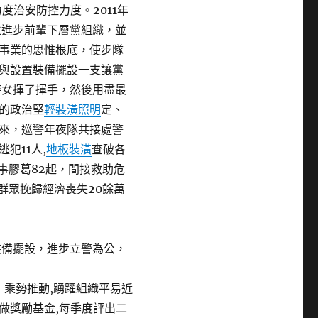
度治安防控力度。2011年
立進步前輩下層黨組織，並
事業的思惟根底，使步隊
與設置裝備擺設一支讓黨
侍女揮了揮手，然後用盡最
的政治堅
輕裝潢
照明
定、
來，巡警年夜隊共接處警
犯11人,
地板裝潢
查破各
事膠葛82起，間接救助危
為群眾挽歸經濟喪失20餘萬
裝備擺設，進步立警為公，
乘勢推動,踴躍組織平易近
做獎勵基金,每季度評出二