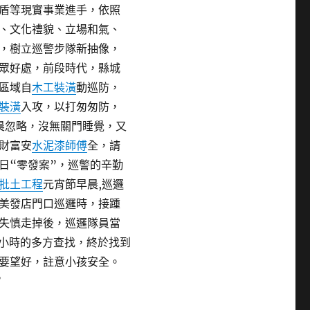
盾等現實事業進手，依照
、文化禮貌、立場和氣、
，樹立巡警步隊新抽像，
眾好處，前段時代，縣城
區域自
木工裝潢
動巡防，
裝潢
入攻，以打匆匆防，
晨忽略，沒無關門睡覺，又
財富安
水泥漆師傅
全，請
日“零發案”，巡警的辛勤
批土工程
元宵節早晨,巡邏
美發店門口巡邏時，接踵
失慎走掉後，巡邏隊員當
多小時的多方查找，終於找到
要望好，註意小孩安全。
”