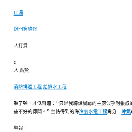
止漏
鋁門窗維修
人
打賞
0
人
點贊
消防排煙工程
給排水工程
頓了頓，才低聲道：“只是我聽說餐廳的主廚似乎對張叔
些不好的傳聞。” 主帖得到的海
冷氣水電工程
角分：
冷氣
舉報 |