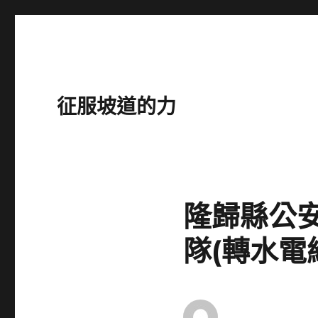
征服坡道的力
隆歸縣公
隊(轉水電